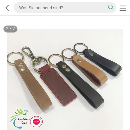
2
/
7