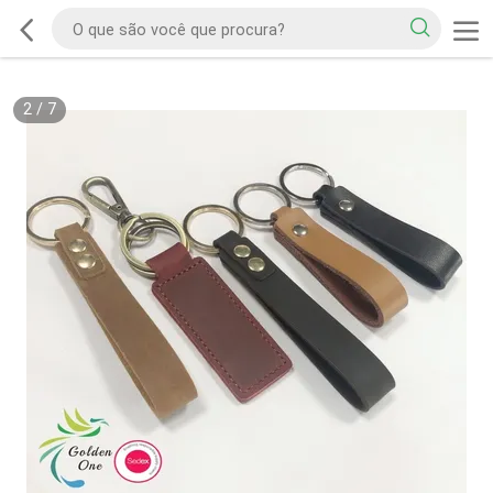
2
/
7