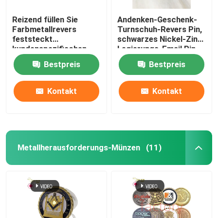
Reizend füllen Sie
Andenken-Geschenk-
Farbmetallrevers
Turnschuh-Revers Pin,
feststeckt
schwarzes Nickel-Zink-
kundenspezifischen
Legierungs-Email Pin
Logo Western
Shoes Badge
Bestpreis
Bestpreis
Brooches Cartoon
Badges aus
Kontakt
Kontakt
Metallherausforderungs-Münzen
(11)