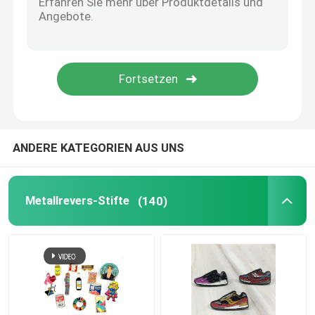
Metallmanschettenknopf
Metallgeldbörsen-Clip
Sport-Meisterschafts-Ringe
ANDERE KATEGORIEN AUS UNS
Westcowboy Buckles
Metallrevers-Stifte
(140)
Golf Divotwerkzeug
Hängende Erkennungsmarke
Fördernde Geschäfts-Geschenke