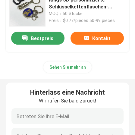
Schlüsselkettenflaschen-
Öffner-Schlüsselring
MOQ：50 Stücke
Metallherausforderungs-Münzen
Preis：$0.77/pieces 50-99 pieces
Metallsport-Medaille
Bestpreis
Kontakt
Personifizierte Schlüsselkette
Sehen Sie mehr an
Reversstiftausweis
Hinterlass eine Nachricht
Gestickte Stoff-Flecken
Wir rufen Sie bald zurück!
Metallwein-Öffner
Hemd-Krawattenhalter