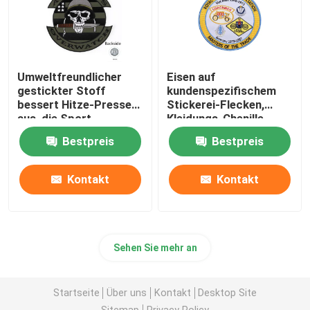
Umweltfreundlicher
Eisen auf
gestickter Stoff
kundenspezifischem
bessert Hitze-Presse
Stickerei-Flecken,
aus, die Sport
Kleidungs-Chenille
majestätisches Eisen
stickte Buchstabe-
Bestpreis
Bestpreis
auf Hut mit einer Keule
Flecken
schlägt
Kontakt
Kontakt
Sehen Sie mehr an
Startseite
Über uns
Kontakt
Desktop Site
Sitemap
Privacy Policy