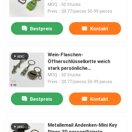
Schlüsselkette
MOQ：50 Stücke
Preis：$0.77/pieces 50-99 pieces
Über uns
Bestpreis
Kontakt
Fabrik Tour
Qualitätskontrolle
Wein-Flaschen-
Öffnerschlüsselkette weich
stark persönliche
Kontakt
Metallschlüsselringe emaillieren
MOQ：50 Stücke
Preis：$0.77/pieces 50-99 pieces
Nachrichten
Bestpreis
Kontakt
Referenzen
Metallemail Andenken-Mini Key
Metallrevers-Stifte
Rings 3D personifizierte