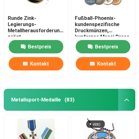
Runde Zink-
Fußball-Phoenix-
Legierungs-
kundenspezifische
Metallherausforderung
Druckmünzen,
prägt
kupfernes Messi Press
kundenspezifisches
Double Sided Coin
Bestpreis
Bestpreis
Freimaurergold für
Geschäfts-Geschenk
Kontakt
Kontakt
Metallsport-Medaille
(83)