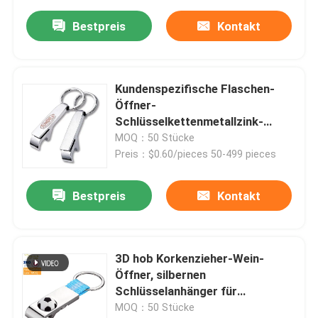
Bestpreis
Kontakt
Kundenspezifische Flaschen-
Öffner-
Schlüsselkettenmetallzink-
Legierungs-Andenken wölbte
MOQ：50 Stücke
sich Aufkleber
Preis：$0.60/pieces 50-499 pieces
Bestpreis
Kontakt
3D hob Korkenzieher-Wein-
Öffner, silbernen
Schlüsselanhänger für
Fußballspiel an
MOQ：50 Stücke