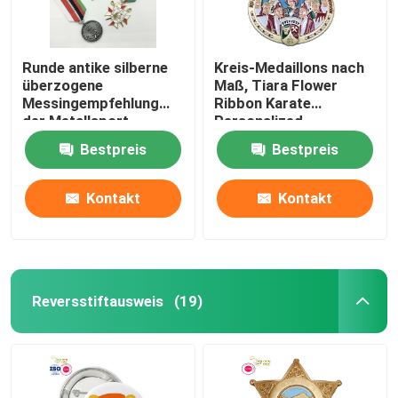
Runde antike silberne
Kreis-Medaillons nach
überzogene
Maß, Tiara Flower
Messingempfehlung
Ribbon Karate
der Metallsport-
Personalized-
Medaillen-3D mit Band
Rennmedaillen
Bestpreis
Bestpreis
Kontakt
Kontakt
Reversstiftausweis
(19)