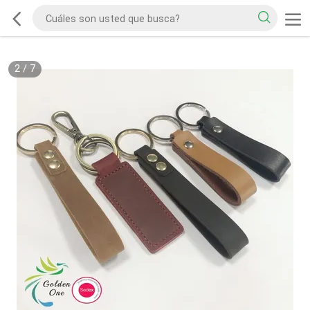
2
/
7