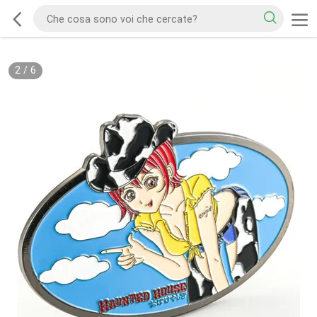
2
/
6