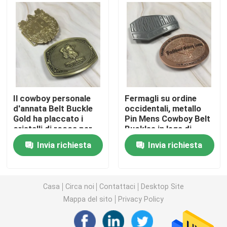
Monete di sfida del metallo
Medaglia di sport del metallo
Catena chiave personale
Il cowboy personale
Fermagli su ordine
d'annata Belt Buckle
occidentali, metallo
Gold ha placcato i
Pin Mens Cowboy Belt
distintivo del perno del risvolto
cristalli di rocca per
Buckles in lega di
gli uomini
zinco
Invia richiesta
Invia richiesta
Toppe ricamate del panno
Apri del vino del metallo
Casa
Circa noi
Contattaci
Desktop Site
Mappa del sito
Privacy Policy
Fermacravatte della camicia