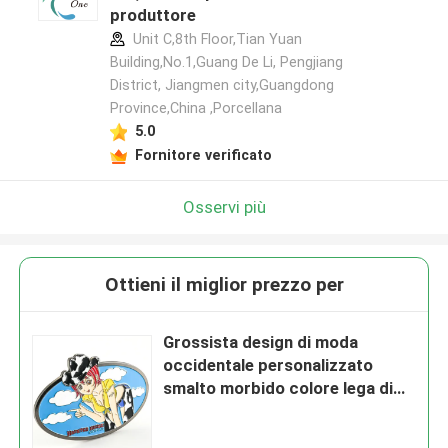
produttore
Unit C,8th Floor,Tian Yuan
Building,No.1,Guang De Li, Pengjiang
District, Jiangmen city,Guangdong
Province,China ,Porcellana
5.0
Fornitore verificato
Osservi più
Ottieni il miglior prezzo per
Grossista design di moda
occidentale personalizzato
smalto morbido colore lega di
zinco lucido argento placcato
metallo cintura logo in acciaio