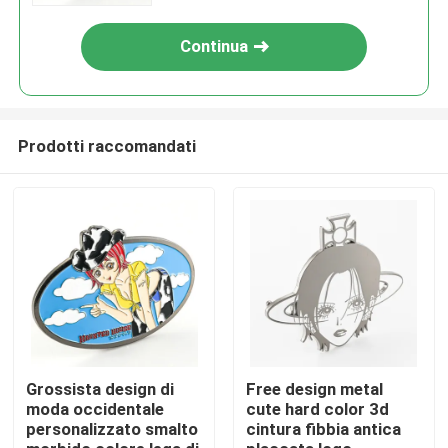
inossidabile
Continua
Prodotti raccomandati
Casa
Prodotti
Grossista design di
Free design metal
moda occidentale
cute hard color 3d
personalizzato smalto
cintura fibbia antica
Video