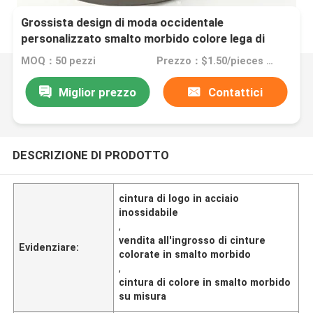
Grossista design di moda occidentale
personalizzato smalto morbido colore lega di
zinco lucido argento placcato metallo cintura
MOQ：50 pezzi
Prezzo：$1.50/pieces >=50 pieces
logo in acciaio inossidabile
Miglior prezzo
Contattici
DESCRIZIONE DI PRODOTTO
cintura di logo in acciaio
inossidabile
,
vendita all'ingrosso di cinture
Evidenziare:
colorate in smalto morbido
,
cintura di colore in smalto morbido
su misura