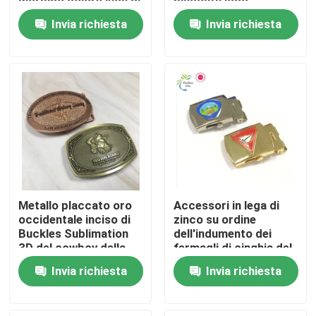
morbido colore lega di
placcata logo
zinco lucido argento
personalizzato cintura
Invia richiesta
Invia richiesta
placcato metallo
fibbie
Chi siamo
cintura logo in acciaio
inossidabile
Fatory Tour
Controllo di qualità
Contattaci
Metallo placcato oro
Accessori in lega di
notizie
occidentale inciso di
zinco su ordine
Buckles Sublimation
dell'indumento dei
3D del cowboy della
fermagli di cinghia del
cinghia
metallo
Richiedere un preventivo
Invia richiesta
Invia richiesta
Perni del risvolto del metallo