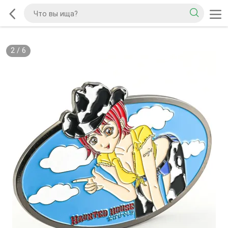
2
/
6