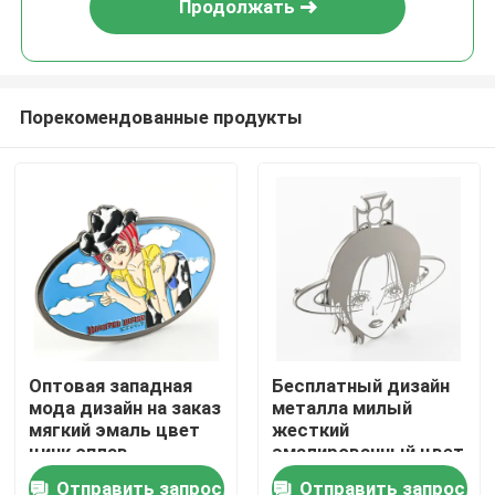
Продолжать
Порекомендованные продукты
Главная страница
Оптовая западная
Бесплатный дизайн
мода дизайн на заказ
металла милый
Продукция
мягкий эмаль цвет
жесткий
цинк сплав
эмалированный цвет
блестящий
3D ремень запор
Отправить запрос
Отправить запрос
Ролики