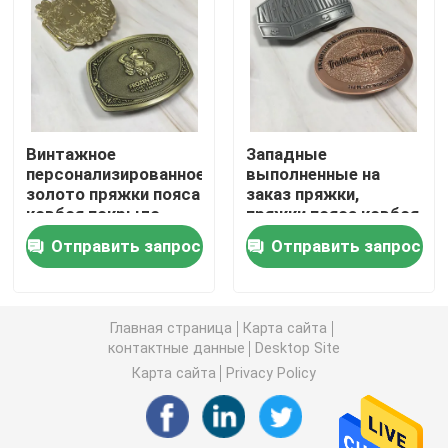
Монетки проблемы металла
Медаль спорт металла
Винтажное
Западные
персонализированное
выполненные на
Персонализированная ключевая цепь
золото пряжки пояса
заказ пряжки,
ковбоя покрыло
пряжки пояса ковбоя
стразы для людей
людей Pin сплава
значок штыря отворотом
Отправить запрос
Отправить запрос
цинка металла
Вышитые заплаты ткани
Главная страница
Карта сайта
контактные данные
Desktop Site
Консервооткрыватель вина металла
Карта сайта
Privacy Policy
Зажим связи рубашки