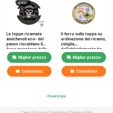
Le toppe ricamate
Il ferro sulla toppa su
amichevoli eco- del
ordinazione del ricamo,
panno riscaldano il
ciniglia
ferro maestoso della
dell'abbigliamento ha
società polisportiva
ricamato le toppe della
Miglior prezzo
Miglior prezzo
della stampa sul
lettera
cappello
Contattaci
Contattaci
Osservi più
Casa
Circa noi
Contattaci
Desktop Site