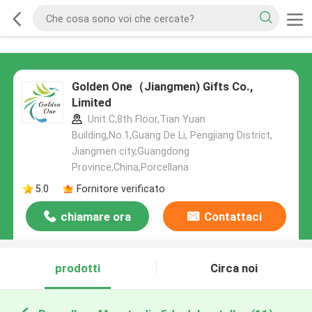
Golden One（Jiangmen) Gifts Co.,
Limited
Unit C,8th Floor,Tian Yuan
Building,No.1,Guang De Li, Pengjiang District,
Jiangmen city,Guangdong
Province,China,Porcellana
5.0
Fornitore verificato
chiamare ora
Contattaci
prodotti
Circa noi