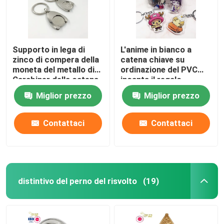
Supporto in lega di
L'anime in bianco a
zinco di compera della
catena chiave su
moneta del metallo di
ordinazione del PVC
Carabiner della catena
incanta il regalo
chiave della moneta del
acrilico di promozione
Miglior prezzo
Miglior prezzo
carrello per il regalo
dell'anello portachiavi
Contattaci
Contattaci
distintivo del perno del risvolto
(19)