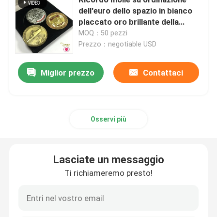
dell'euro dello spazio in bianco
placcato oro brillante della
Monete di sfida del metallo
pressofusione dello smalto della
MOQ：50 pezzi
moneta del metallo 3D
Prezzo：negotiable USD
Medaglia di sport del metallo
Miglior prezzo
Contattaci
Catena chiave personale
distintivo del perno del risvolto
Osservi più
Toppe ricamate del panno
Lasciate un messaggio
Ti richiameremo presto!
Apri del vino del metallo
Fermacravatte della camicia