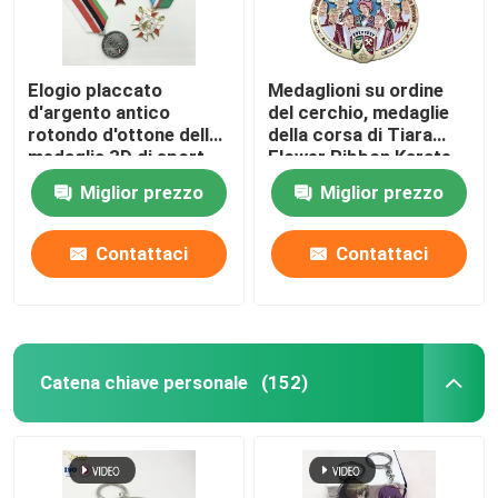
Elogio placcato
Medaglioni su ordine
d'argento antico
del cerchio, medaglie
rotondo d'ottone della
della corsa di Tiara
medaglia 3D di sport
Flower Ribbon Karate
del metallo con il
Personalized
Miglior prezzo
Miglior prezzo
nastro
Contattaci
Contattaci
Catena chiave personale
(152)