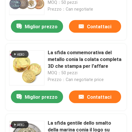
Phoenix
MOQ：50 pezzi
Prezzo：Can negotiate
Miglior prezzo
Contattaci
La sfida commemorativa del
metallo conia la colata completa
3D che stampa per l'affare
MOQ：50 pezzi
Prezzo：Can negotiate price
Casa
Miglior prezzo
Contattaci
Prodotti
La sfida gentile dello smalto
della marina conia il logo su
Video