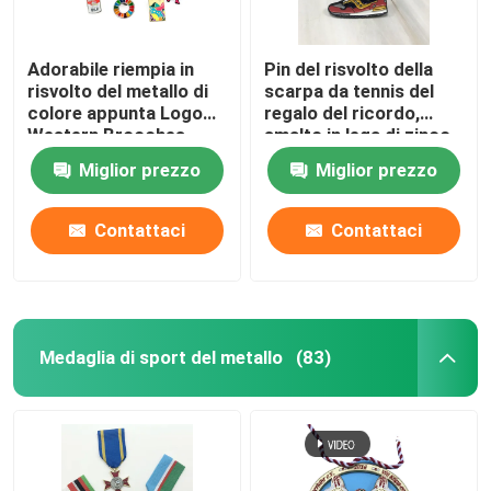
Adorabile riempia in
Pin del risvolto della
risvolto del metallo di
scarpa da tennis del
colore appunta Logo
regalo del ricordo,
Western Brooches
smalto in lega di zinco
Cartoon Badges su
Pin Shoes Badge del
Miglior prezzo
Miglior prezzo
ordinazione
nichel nero
Contattaci
Contattaci
Medaglia di sport del metallo
(83)