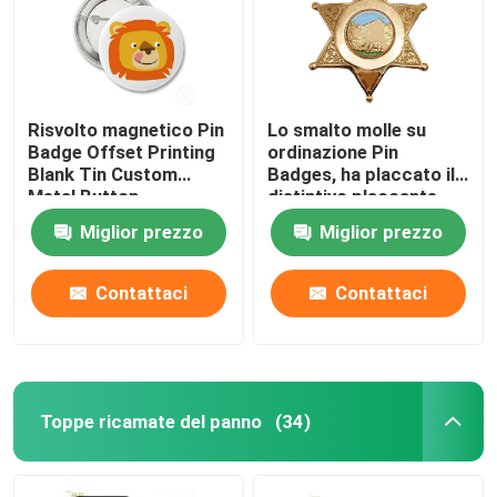
Risvolto magnetico Pin
Lo smalto molle su
Badge Offset Printing
ordinazione Pin
Blank Tin Custom
Badges, ha placcato il
Metal Button
distintivo placcante
della stella del metallo
Miglior prezzo
Miglior prezzo
dell'oro per il regalo
Contattaci
Contattaci
Toppe ricamate del panno
(34)