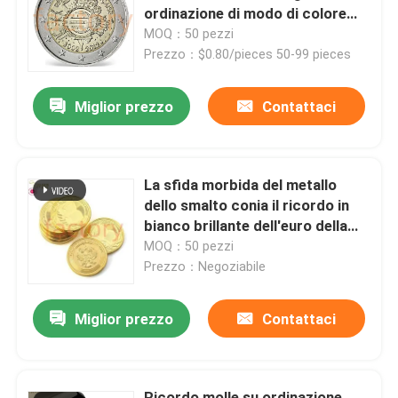
ordinazione di modo di colore
del ricordo
MOQ：50 pezzi
Chi siamo
Prezzo：$0.80/pieces 50-99 pieces
Miglior prezzo
Contattaci
Fatory Tour
Controllo di qualità
La sfida morbida del metallo
dello smalto conia il ricordo in
Contattaci
bianco brillante dell'euro della
pressofusione di abitudine 3D
MOQ：50 pezzi
Prezzo：Negoziabile
notizie
Miglior prezzo
Contattaci
Richiedere un preventivo
Perni del risvolto del metallo
Ricordo molle su ordinazione