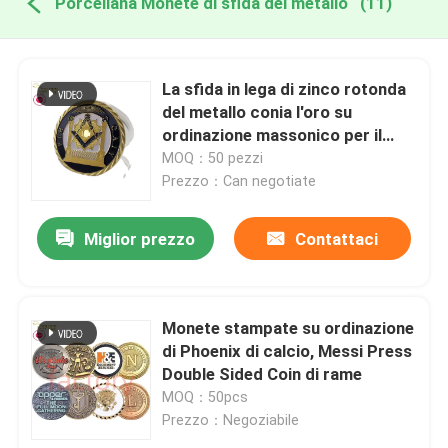
Porcellana Monete di sfida del metallo
(11)
La sfida in lega di zinco rotonda
del metallo conia l'oro su
ordinazione massonico per il
regalo di affari
MOQ：50 pezzi
Prezzo：Can negotiate
Miglior prezzo
Contattaci
Monete stampate su ordinazione
di Phoenix di calcio, Messi Press
Double Sided Coin di rame
MOQ：50pcs
Prezzo：Negoziabile