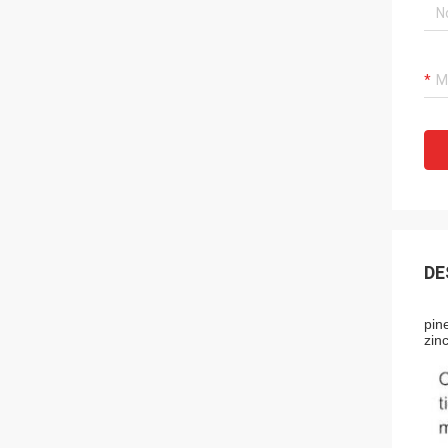
DE
pin
zin