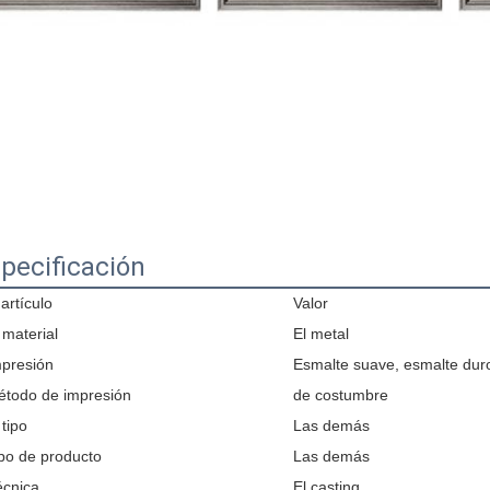
pecificación
 artículo
Valor
 material
El metal
presión
Esmalte suave, esmalte dur
étodo de impresión
de costumbre
 tipo
Las demás
po de producto
Las demás
écnica
El casting