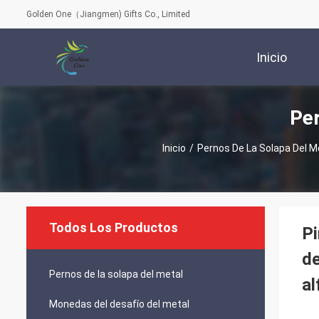
Golden One（Jiangmen) Gifts Co., Limited
Inicio
Per
Inicio
/
Pernos De La Solapa Del M
Todos Los Productos
Pi
de
Pernos de la solapa del metal
al
Monedas del desafío del metal