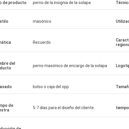
o de producto
perno de la insignia de la solapa
Técnic
stilo
masónico
Utiliza
Caract
ática
Recuerdo
region
bre del
perno masónico de encargo de la solapa
Logoti
ducto
vasado
bolso o caja del opp
Tamañ
mpo de
5-7 días para el diseño del cliente
tiempo
stra
ducción de