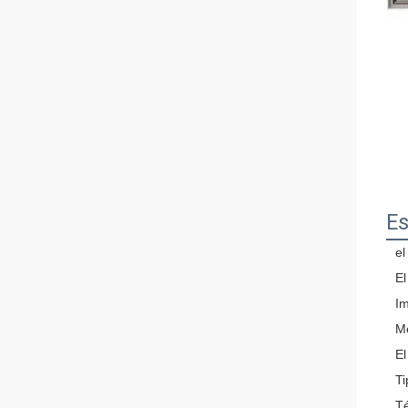
Es
el
El
Im
M
El
Ti
T