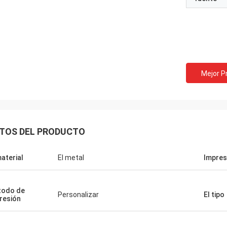
Mejor P
TOS DEL PRODUCTO
material
El metal
Impres
todo de
Personalizar
El tipo
resión