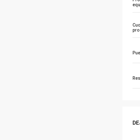
eq
Cuo
pro
Pue
Res
DE