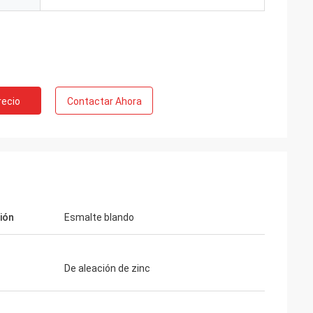
recio
Contactar Ahora
ión
Esmalte blando
De aleación de zinc