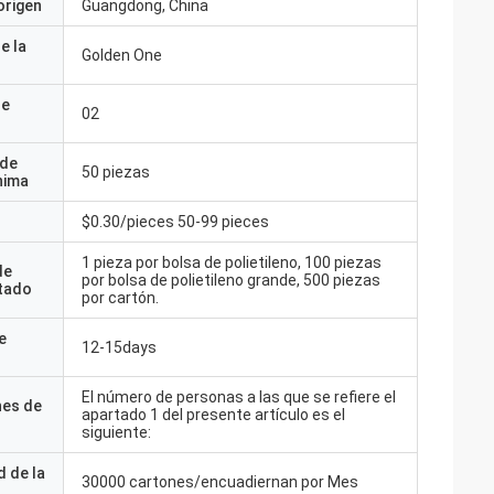
origen
Guangdong, China
e la
Golden One
de
02
 de
50 piezas
nima
$0.30/pieces 50-99 pieces
1 pieza por bolsa de polietileno, 100 piezas
de
por bolsa de polietileno grande, 500 piezas
tado
por cartón.
e
12-15days
El número de personas a las que se refiere el
nes de
apartado 1 del presente artículo es el
siguiente:
 de la
30000 cartones/encuadiernan por Mes