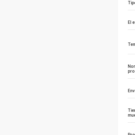
Tip
El e
Tem
Nom
pro
En
Tie
mue
Pro