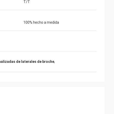
T/T
100% hecho a medida
nalizadas de laterales de broche
,