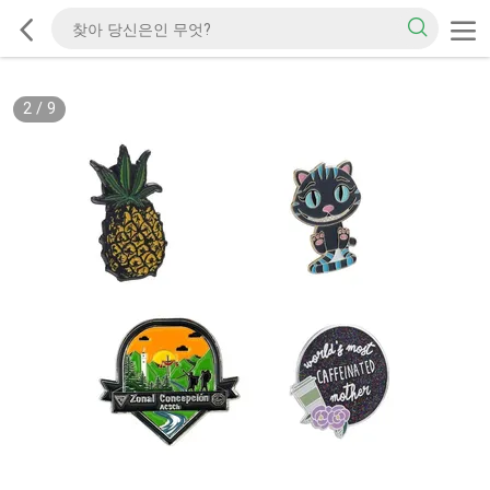
2
/
9