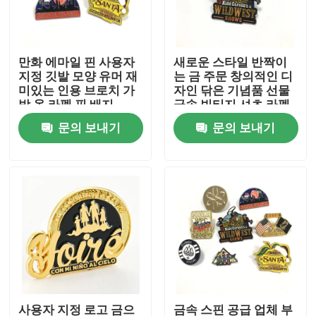
회사 소개
만화 에마일 핀 사용자
새로운 스타일 반짝이
지정 깃발 모양 유머 재
는 금 주문 창의적인 디
공장 투어
미있는 인용 브로치 가
자인 닦은 기념품 선물
방 옷 라펠 핀 배지
금속 빈티지 셔츠 라펠
핀 브로치
문의 보내기
문의 보내기
품질 관리
연락처
뉴스
견적 요청
금속 라펠 핀
사용자 지정 로고 금으
금속 스핀 공급 업체 부