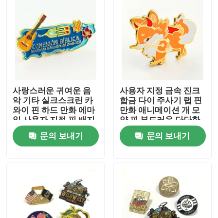
사랑스러운 귀여운 음
사용자 지정 금속 진크
악 기타 실크스크린 카
합금 다이 주사기 랩 핀
와이 핀 하드 만화 에마
만화 애니메이션 개 모
일 사용자 지정 핀 배지
양 핀 부드러운 단단한
어린이 선물
에마일 사용자 지정 핀
문의 보내기
문의 보내기
배지
홈
제품 소개
동영상