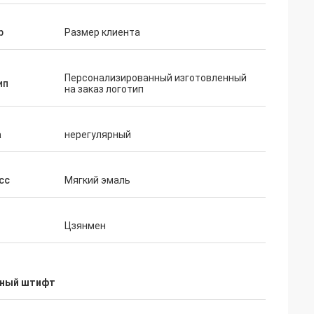
р
Размер клиента
Персонализированный изготовленный
ип
на заказ логотип
а
нерегулярный
сс
Мягкий эмаль
Цзянмен
ьный штифт