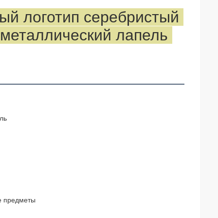
й логотип серебристый 
металлический лапель 
ль
е предметы