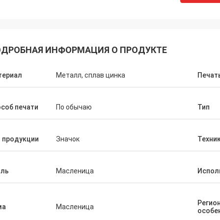
ДРОБНАЯ ИНФОРМАЦИЯ О ПРОДУКТЕ
териал
Металл, сплав цинка
Печат
соб печати
По обычаю
Тип
 продукции
Значок
Техни
иль
Масленица
Испол
Регио
ма
Масленица
особе