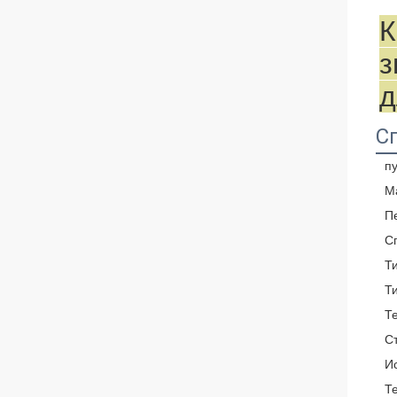
К
з
д
С
пу
М
П
С
Т
Т
Т
С
И
Т