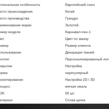
егиональная особенность
Европейский союз
есто происхождения
Китай
есто производства
Гуандун
аименование марки
Золотой.
омер модели
Карнавал-пин-1
вет
Цвет по заказу
азмер
Размер клиента
спользование
Декорация тканей
оготип
Персонализированный лог
окрытие
Настройка
орма
нерегулярный
роектирование
Настройка 2D / 3D
роцесс
мягкая эмаль
ОК
50 шт.
атериал
Сплав цинка