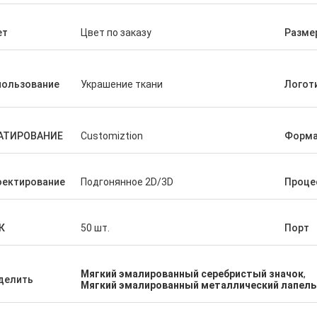
ет
Цвет по заказу
Разме
пользование
Украшение ткани
Логот
АТИРОВАНИЕ
Customiztion
Форм
оектирование
Подгонянное 2D/3D
Проце
К
50 шт.
Порт
Мягкий эмалированный серебристый значок
,
делить
Мягкий эмалированный металлический лапел