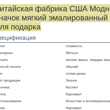
итайская фабрика США Модны
начок мягкий эмалированный 
ля подарка
пецификация
нкт
стоимость
атериал
Металл
ечать
мягкая эмаль, твердая эма
пособ печати
обычай
ип
сплав цинка
ип продукции
Значок
ехника
Кастинг
тиль
Карнавал
спользование
Искусство и коллекционны
ема
Карнавал