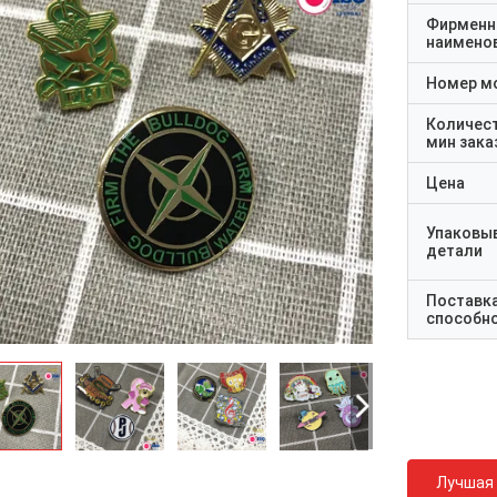
Фирменн
наимено
Номер м
Количес
мин зака
Цена
Упаковы
детали
Поставк
способн
Лучшая