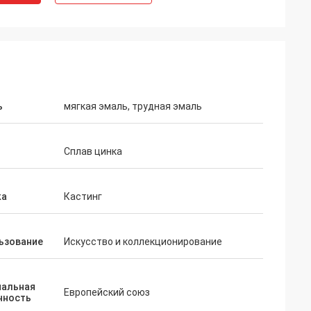
ь
мягкая эмаль, трудная эмаль
Сплав цинка
ка
Кастинг
ьзование
Искусство и коллекционирование
нальная
Европейский союз
нность