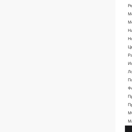
Р
М
М
Н
Н
Ц
Р
И
Л
П
Ф
П
П
М
М