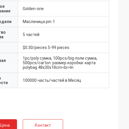
ое
Golden-one
вание
одели
Масленица pin-1
тво
5 частей
за
$0.30/pieces 5-99 pieces
1pc/poly сумка, 100pcs/big поли сумка,
вая
500pcs/carton. размер коробки: карта
polybag 48x30x18cm<br>In
а
100000 часть/частей в Месяц
ости
 Цена
Контакт