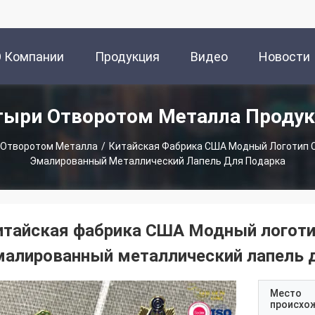
О Компании
Продукция
Видео
Новости
ыри Отворотом Металла Проду
Отворотом Металла
/
Китайская Фабрика США Модный Логотип 
Эмалированный Металлический Лапель Для Подарка
итайская фабрика США Модный логоти
малированный металлический лапель 
Место
происхо