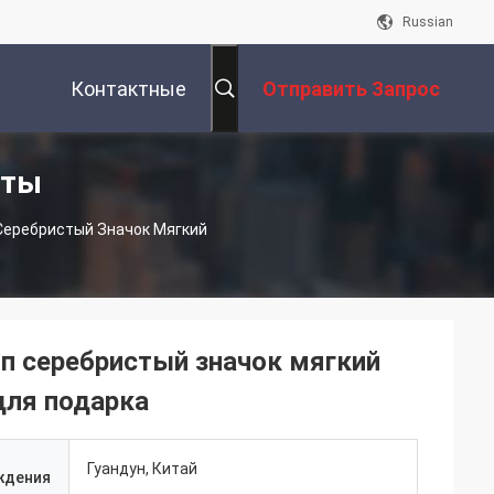
Russian
Контактные
Отправить Запрос
кты
Данные
Серебристый Значок Мягкий
п серебристый значок мягкий
для подарка
Гуандун, Китай
ждения