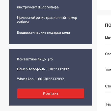
инструмент divot гольфа
Привесной регистрационный номер
собаки
ПО
Выдвиженческие подарки дела
Ма
Спо
Контактное лицо :
jiro
Номер телефона :
13822332892
Тип
WhatsApp :
+8613822332892
Ст
Контакт
Те