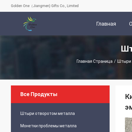
Golden One（Jiangmen) Gifts Co., Limited
Главная
Шт
Страница
Главная Страница
/
Штыри 
Все Продукты
К
э
Штыри отворотом металла
Монетки проблемы металла