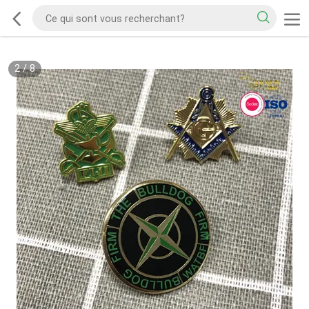
2
/
8