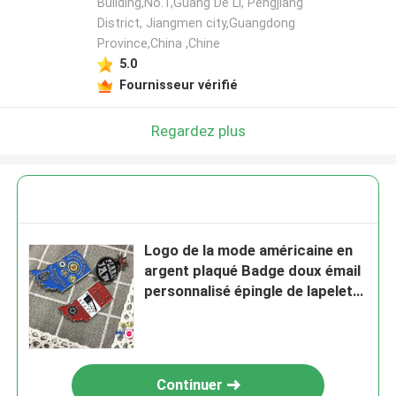
Building,No.1,Guang De Li, Pengjiang
District, Jiangmen city,Guangdong
Province,China ,Chine
5.0
Fournisseur vérifié
Regardez plus
Logo de la mode américaine en
argent plaqué Badge doux émail
personnalisé épingle de lapelet
métallique pour cadeau
Continuer