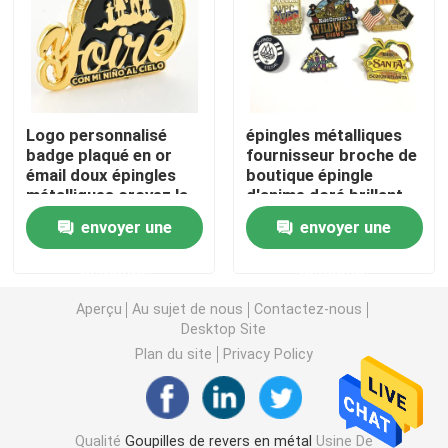
Pièces de monnaie de défi en métal
Médaille de sports en métal
Logo personnalisé
épingles métalliques
badge plaqué en or
fournisseur broche de
émail doux épingles
boutique épingle
Chaîne principale personnalisée
métalliques croyez la
d'anime doré brillant
promesse épingle de
fabricant émail dur
envoyer une
envoyer une
cheminée
doux épingle
insigne de goupille de revers
personnalisée badge
demande
demande
Corrections brodées de tissu
Aperçu
Au sujet de nous
Contactez-nous
Desktop Site
Plan du site
Privacy Policy
Ouvreur de vin en métal
Agrafe de lien de chemise
Qualité
Goupilles de revers en métal
Usine De