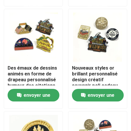
demande
demande
A propos de nous
Visite d'usine
Contrôle de la qualité
Des émaux de dessins
Nouveaux styles or
Contact
animés en forme de
brillant personnalisé
drapeau personnalisé
design créatif
humour des citations
souvenir poli cadeau
nouvelles
drôles broches sac
métal chemise vintage
envoyer une
envoyer une
vêtements épingle à
lamelle broche
revers badge
demande
demande
Demande de soumission
Goupilles de revers en métal