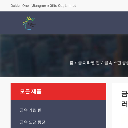
Golden One（Jiangmen) Gifts Co., Limited
홈
/
금속 라펠 핀
/
금속 스핀 공
모든 제품
금
러
금속 라펠 핀
금속 도전 동전