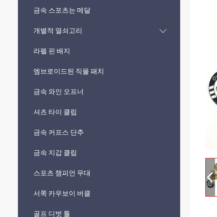
금속 스포츠는 메달
개별적 열쇠고리
라펠 핀 배지
엠브로이드된 직물 패치
금속 와인 오프너
셔츠 타이 클립
금속 커프스 단추
금속 지갑 클립
스포츠 챔피언 무대
서쪽 카우보이 버클
골프 디벗 툴