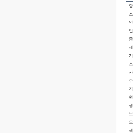
항
소
인
인
종
제
기
스
사
주
지
원
생
브
모
색