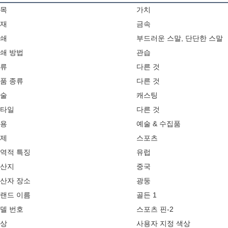
목
가치
재
금속
쇄
부드러운 스말, 단단한 스말
쇄 방법
관습
류
다른 것
품 종류
다른 것
술
캐스팅
타일
다른 것
용
예술 & 수집품
제
스포츠
역적 특징
유럽
산지
중국
산자 장소
광둥
랜드 이름
골든 1
델 번호
스포츠 핀-2
상
사용자 지정 색상