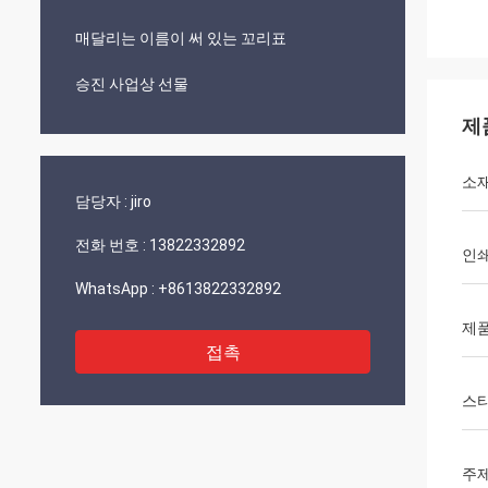
매달리는 이름이 써 있는 꼬리표
승진 사업상 선물
제
소
담당자 :
jiro
전화 번호 :
13822332892
인쇄
WhatsApp :
+8613822332892
제품
접촉
스
주