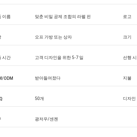
 이름
맞춘 비밀 공제 조합의 라펠 핀
로고
장
오프 가방 또는 상자
크기
 시간
고객 디자인을 위한 5-7 일
선행 
받아들여졌다
지불
M/ODM
50개
디자인
Q
구
광저우/센젠