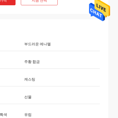
 가격
지금 연락
부드러운 에나멜
주황 합금
캐스팅
선물
 특색
유럽