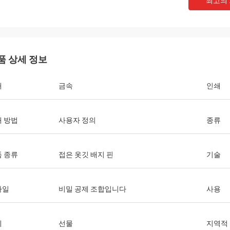
최고의
품 상세 정보
재
금속
인쇄
 방법
사용자 정의
종류
 종류
접은 옷깃 배지 핀
기술
타일
비밀 공제 조합입니다
사용
제
선물
지역적