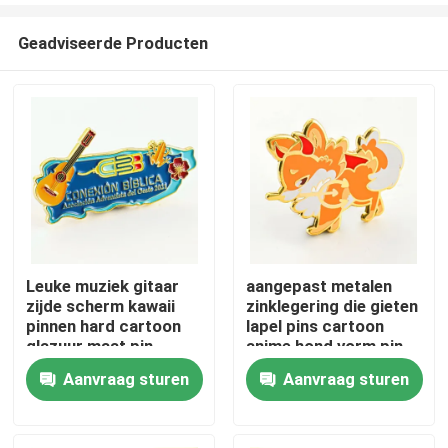
Geadviseerde Producten
Leuke muziek gitaar
aangepast metalen
zijde scherm kawaii
zinklegering die gieten
Thuis
pinnen hard cartoon
lapel pins cartoon
glazuur maat pin
anime hond vorm pin
badge voor kinderen
zacht hard glazuur
Aanvraag sturen
Aanvraag sturen
Producten
cadeau
aangepast pin badge
Videos