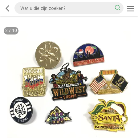
2
/
10