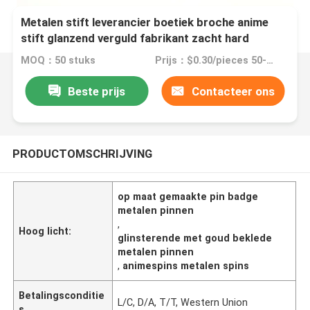
Metalen stift leverancier boetiek broche anime
stift glanzend verguld fabrikant zacht hard
glazuur maat stift badge
MOQ：50 stuks
Prijs：$0.30/pieces 50-99 pieces
Beste prijs
Contacteer ons
PRODUCTOMSCHRIJVING
op maat gemaakte pin badge
metalen pinnen
,
Hoog licht:
glinsterende met goud beklede
metalen pinnen
,
animespins metalen spins
Betalingsconditie
L/C, D/A, T/T, Western Union
s