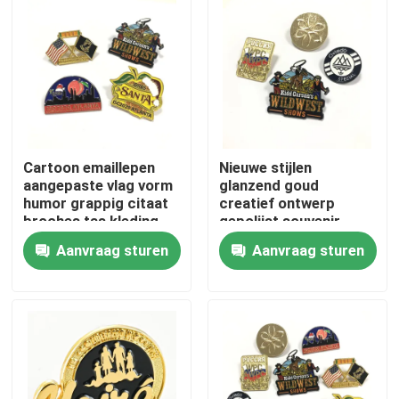
Over ons
Fabrieksreis
Kwaliteitscontrole
Cartoon emaillepen
Nieuwe stijlen
aangepaste vlag vorm
glanzend goud
humor grappig citaat
creatief ontwerp
Contacteer ons
broches tas kleding
gepolijst souvenir
lapel pin badge
cadeau metaal vintage
Aanvraag sturen
Aanvraag sturen
shirt lapel pin broche
nieuws
Vraag een offerte aan
De Spelden van de metaalrevers