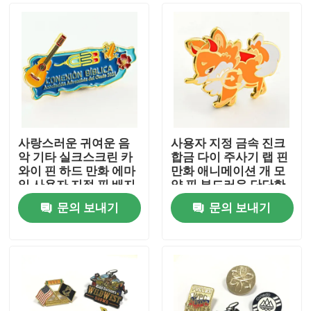
사랑스러운 귀여운 음
사용자 지정 금속 진크
악 기타 실크스크린 카
합금 다이 주사기 랩 핀
와이 핀 하드 만화 에마
만화 애니메이션 개 모
일 사용자 지정 핀 배지
양 핀 부드러운 단단한
어린이 선물
에마일 사용자 지정 핀
문의 보내기
문의 보내기
배지
홈
제품 소개
동영상