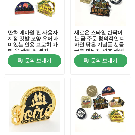
회사 소개
만화 에마일 핀 사용자
새로운 스타일 반짝이
공장 투어
지정 깃발 모양 유머 재
는 금 주문 창의적인 디
미있는 인용 브로치 가
자인 닦은 기념품 선물
방 옷 라펠 핀 배지
금속 빈티지 셔츠 라펠
품질 관리
핀 브로치
문의 보내기
문의 보내기
연락처
뉴스
견적 요청
금속 라펠 핀