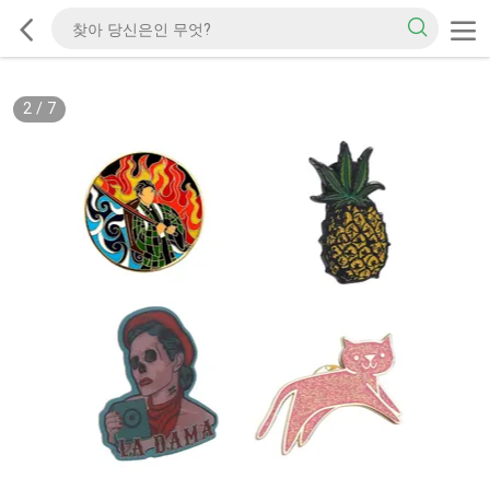
2
/
7