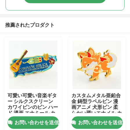
推薦されたプロダクト
ホーム
可愛い可愛い音楽ギタ
カスタムメタル亜鉛合
ー シルクスクリーン
金 鋳型ラペルピン 漫
カワイピンのピン ハー
画アニメ 犬形ピン 柔
製品
ド 漫画 エナミール カ
らかい硬いエナメル カ
スタムピン ベッジ 子
スタムピンバッジ
お問い合わせを送信
お問い合わせを送信
供のための贈り物
ビデオ