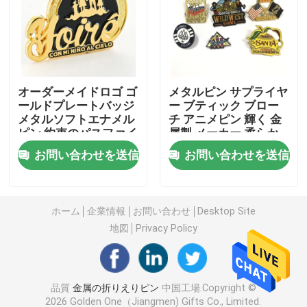
金属の挑戦硬貨
金属のスポーツ メダル
オーダーメイドロゴ ゴ
メタルピン サプライヤ
ールドプレートバッジ
ー ブティック ブロー
メタルソフトエナメル
チ アニメピン 輝く 金
個人化されたキーホルダー
ピン 約束のパスファイ
属製 メーカー 柔らか
ンダーピンを信じてく
い 硬い エナメル オー
お問い合わせを送信
お問い合わせを送信
ださい
ダーメイド ピンバッジ
折りえりピン バッジ
刺繍された布パッチ
ホーム
企業情報
お問い合わせ
Desktop Site
地図
Privacy Policy
金属のワインのオープナ
品質
金属の折りえりピン
中国工場.Copyright ©
ワイシャツのタイ クリップ
2026 Golden One（Jiangmen) Gifts Co., Limited.