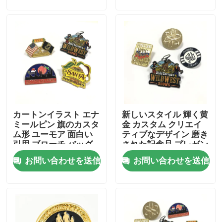
企業情報
会社案内
品質管理
カートンイラスト エナ
新しいスタイル 輝く黄
お問い合わせ
ミールピン 旗のカスタ
金 カスタム クリエイ
ム形 ユーモア 面白い
ティブなデザイン 磨き
引用 ブローチ バッグ
された記念品 プレゼン
ニュース
着物 ラペル ピン バッ
ト メタル ヴィンテー
お問い合わせを送信
お問い合わせを送信
ジ
ジシャツ ラペル ピン
ブローチ
見積依頼
金属の折りえりピン