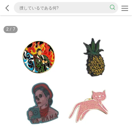
2
/
7