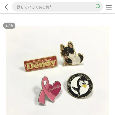
2
/
6