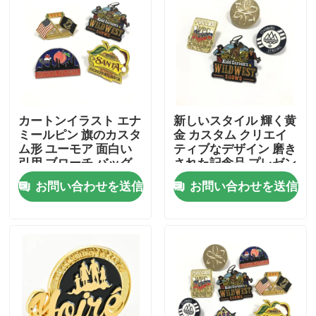
企業情報
会社案内
カートンイラスト エナ
新しいスタイル 輝く黄
品質管理
ミールピン 旗のカスタ
金 カスタム クリエイ
ム形 ユーモア 面白い
ティブなデザイン 磨き
引用 ブローチ バッグ
された記念品 プレゼン
お問い合わせ
着物 ラペル ピン バッ
ト メタル ヴィンテー
お問い合わせを送信
お問い合わせを送信
ジ
ジシャツ ラペル ピン
ブローチ
ニュース
見積依頼
金属の折りえりピン