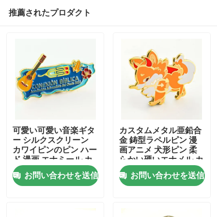
推薦されたプロダクト
可愛い可愛い音楽ギタ
カスタムメタル亜鉛合
ー シルクスクリーン
金 鋳型ラペルピン 漫
カワイピンのピン ハー
画アニメ 犬形ピン 柔
ホーム
ド 漫画 エナミール カ
らかい硬いエナメル カ
スタムピン ベッジ 子
スタムピンバッジ
お問い合わせを送信
お問い合わせを送信
供のための贈り物
製品
ビデオ