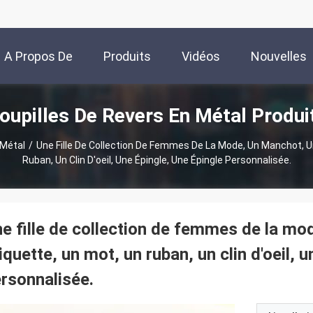
A Propos De
Produits
Vidéos
Nouvelles
oupilles De Revers En Métal Produi
Nous
 Métal
/
Une Fille De Collection De Femmes De La Mode, Un Manchot, Un
Ruban, Un Clin D'oeil, Une Épingle, Une Épingle Personnalisée.
e fille de collection de femmes de la mo
iquette, un mot, un ruban, un clin d'oeil, 
rsonnalisée.