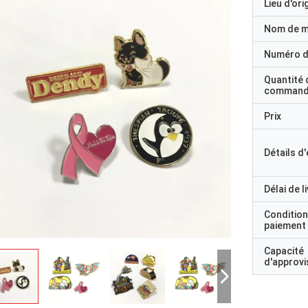
Lieu d'ori
Nom de 
Numéro d
Quantité 
command
Prix
Détails d
Délai de l
Condition
paiement
Capacité
d'approv