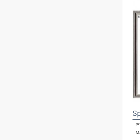
Sp
po
Ma