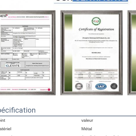
écification
int
valeur
tériel
Métal