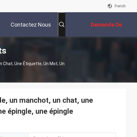
French
Contactez Nous
Demande De
ts
Soumission
 Chat, Une Étiquette, Un Mot, Un
de, un manchot, un chat, une
une épingle, une épingle