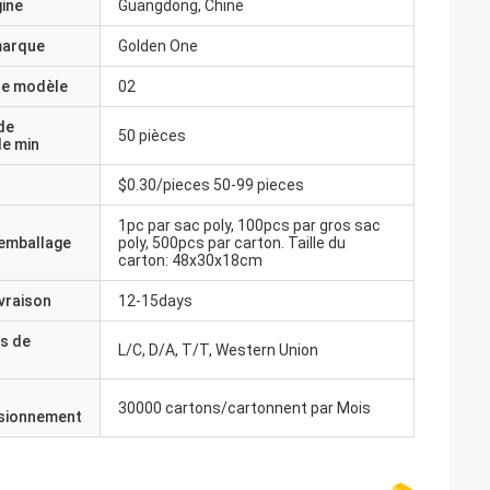
gine
Guangdong, Chine
marque
Golden One
e modèle
02
de
50 pièces
e min
$0.30/pieces 50-99 pieces
1pc par sac poly, 100pcs par gros sac
'emballage
poly, 500pcs par carton. Taille du
carton: 48x30x18cm
ivraison
12-15days
s de
L/C, D/A, T/T, Western Union
30000 cartons/cartonnent par Mois
isionnement