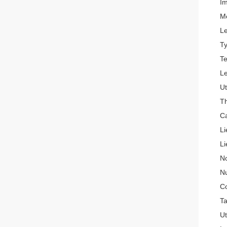
Im
Mé
Le
Ty
T
Le
Ut
T
Ca
Li
Li
N
N
C
Ta
Ut