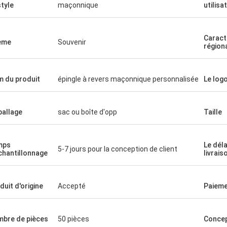
style
maçonnique
utilisa
Caract
ème
Souvenir
région
 du produit
épingle à revers maçonnique personnalisée
Le log
allage
sac ou boîte d'opp
Taille
mps
Le déla
5-7 jours pour la conception de client
chantillonnage
livrais
duit d'origine
Accepté
Paiem
bre de pièces
50 pièces
Concep