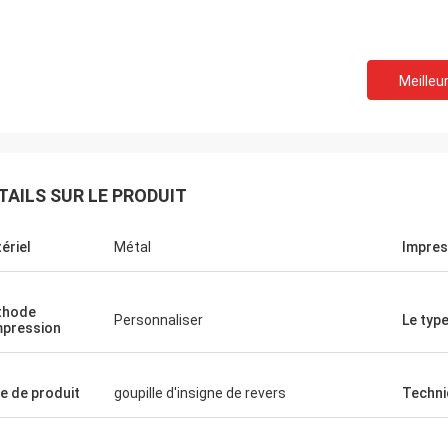
Meilleur
TAILS SUR LE PRODUIT
ériel
Métal
Impres
thode
Personnaliser
Le typ
mpression
e de produit
goupille d'insigne de revers
Techni