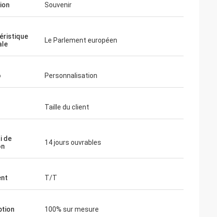
tion
Souvenir
éristique
Le Parlement européen
ale
o
Personnalisation
Taille du client
i de
14 jours ouvrables
on
ent
T/T
tion
100% sur mesure