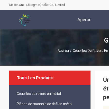
Golden One（Jiangmen) Gifts Co., Limited
Aperçu
G
Aperçu
/
Goupilles De Revers En
Tous Les Produits
Un
ét
Goupilles de revers en métal
pe
Pièces de monnaie de défi en métal