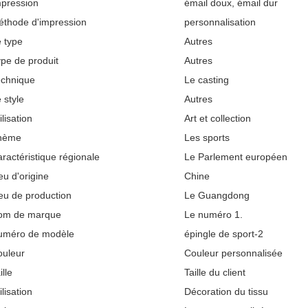
pression
émail doux, émail dur
thode d'impression
personnalisation
 type
Autres
pe de produit
Autres
echnique
Le casting
 style
Autres
ilisation
Art et collection
hème
Les sports
ractéristique régionale
Le Parlement européen
eu d'origine
Chine
eu de production
Le Guangdong
om de marque
Le numéro 1.
uméro de modèle
épingle de sport-2
ouleur
Couleur personnalisée
ille
Taille du client
ilisation
Décoration du tissu