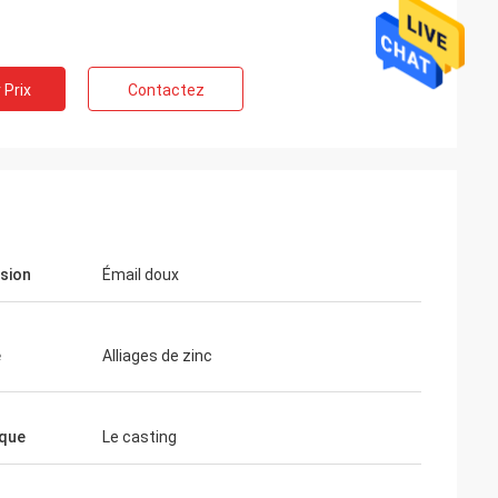
 Prix
Contactez
sion
Émail doux
e
Alliages de zinc
que
Le casting