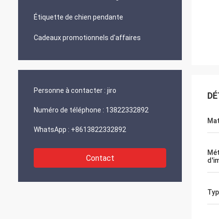
Étiquette de chien pendante
Cadeaux promotionnels d'affaires
Personne à contacter :
jiro
DÉ
Numéro de téléphone :
13822332892
Mat
WhatsApp :
+8613822332892
Mé
Contact
d'i
Typ