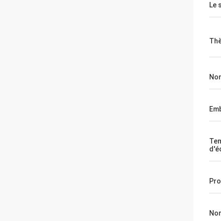
Le 
Th
Nom
Emb
Te
d'é
Pro
Nom