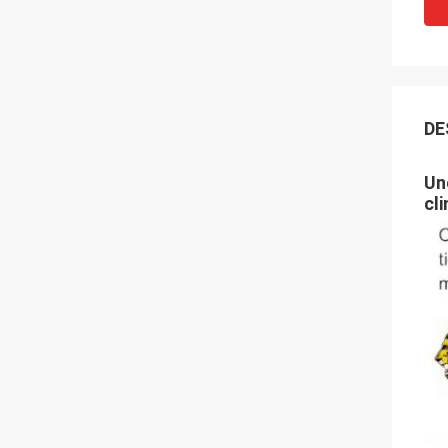
DE
Un
cli