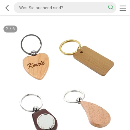
2
/
6