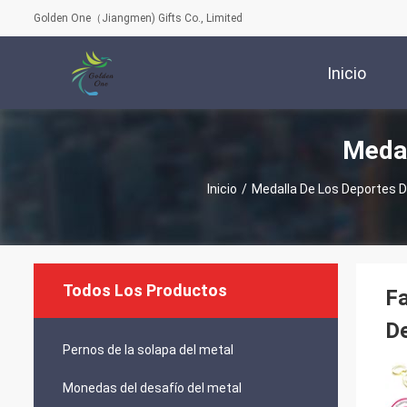
Golden One（Jiangmen) Gifts Co., Limited
Inicio
Medal
Inicio
/
Medalla De Los Deportes D
Todos Los Productos
Fa
De
Pernos de la solapa del metal
Monedas del desafío del metal