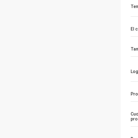
Tem
El 
Ta
Log
Pr
Cuo
pro