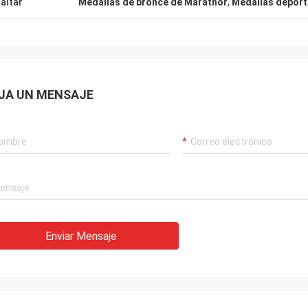
altar
Medallas de bronce de Marathor
,
Medallas deport
JA UN MENSAJE
Enviar Mensaje