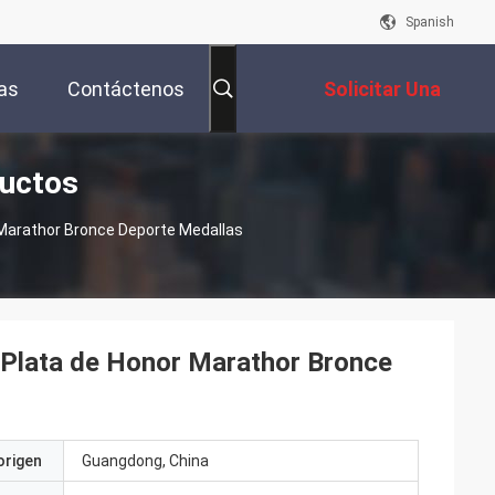
Spanish
as
Contáctenos
Solicitar Una
ductos
Cotización
 Marathor Bronce Deporte Medallas
 Plata de Honor Marathor Bronce
origen
Guangdong, China