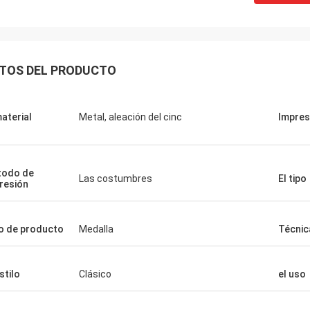
TOS DEL PRODUCTO
material
Metal, aleación del cinc
Impres
todo de
Las costumbres
El tipo
resión
o de producto
Medalla
Técnic
stilo
Clásico
el uso