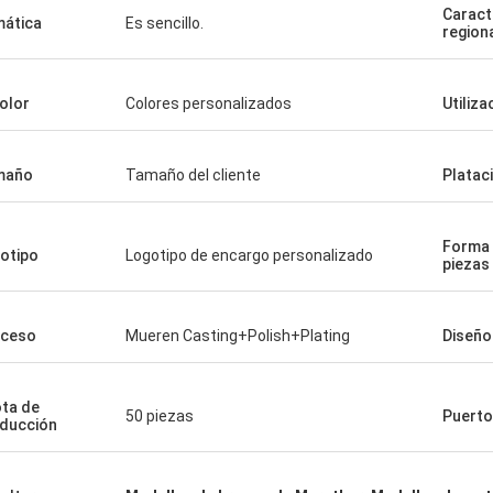
Caract
ática
Es sencillo.
region
color
Colores personalizados
Utiliza
maño
Tamaño del cliente
Platac
Forma 
otipo
Logotipo de encargo personalizado
piezas
oceso
Mueren Casting+Polish+Plating
Diseño
ta de
50 piezas
Puerto
ducción