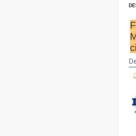
DE
F
M
c
De