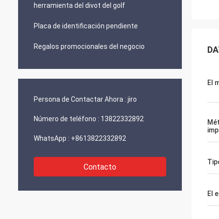
herramienta del divot del golf
Placa de identificación pendiente
Regalos promocionales del negocio
DA
El 
Persona de Contactar Ahora :
jiro
Número de teléfono :
13822332892
Mé
imp
WhatsApp :
+8613822332892
Tip
Contacto
El e