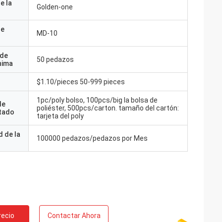
e la
Golden-one
de
MD-10
 de
50 pedazos
nima
$1.10/pieces 50-999 pieces
1pc/poly bolso, 100pcs/big la bolsa de
de
poliéster, 500pcs/carton. tamaño del cartón:
tado
tarjeta del poly
 de la
100000 pedazos/pedazos por Mes
recio
Contactar Ahora