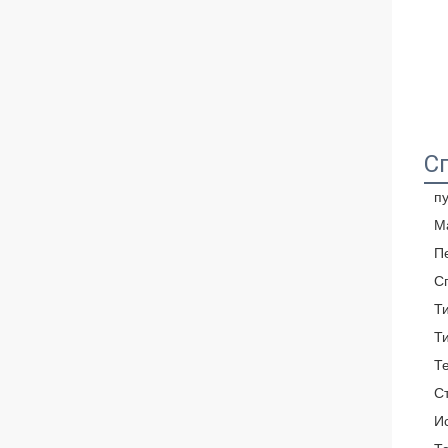
С
пу
М
П
С
Т
Т
Т
С
И