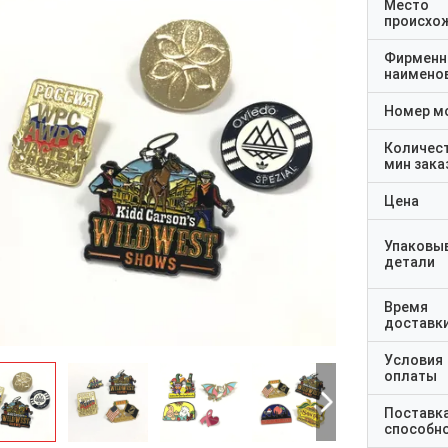
Место
происхо
Фирменн
наимено
Номер м
Количес
мин зака
Цена
Упаковы
детали
Время
доставк
Условия
оплаты
Поставк
способн