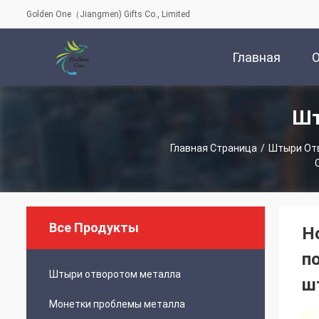
Golden One（Jiangmen) Gifts Co., Limited
Главная
Шт
Страница
Главная Страница
/
Штыри От
Все Продукты
Н
п
Штыри отворотом металла
ш
Монетки проблемы металла