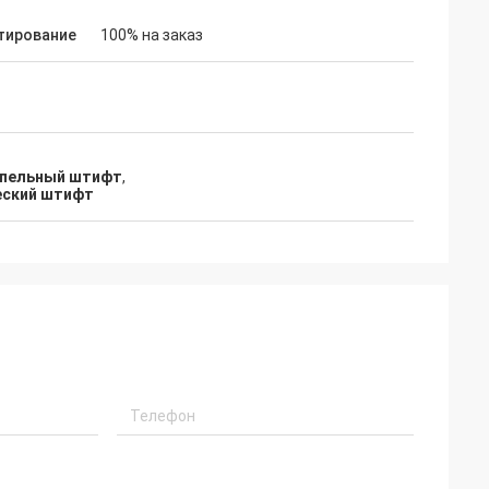
тирование
100% на заказ
лапельный штифт
,
еский штифт