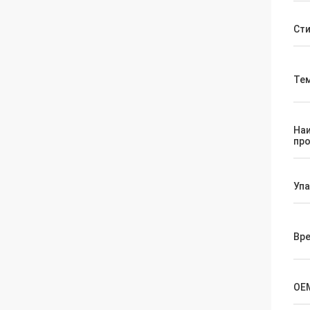
Ст
Те
На
пр
Уп
Вр
OE