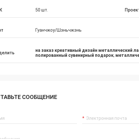
К
50 шт.
Проек
рт
Гуанчжоу/Шэньчжэнь
на заказ креативный дизайн металлический 
делить
полированный сувенирный подарок
,
металлич
ТАВЬТЕ СООБЩЕНИЕ