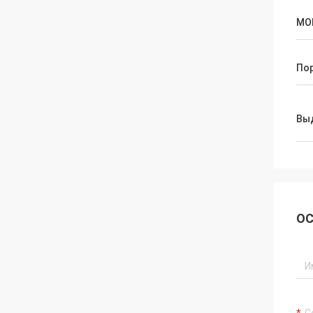
МО
По
Вы
ОС