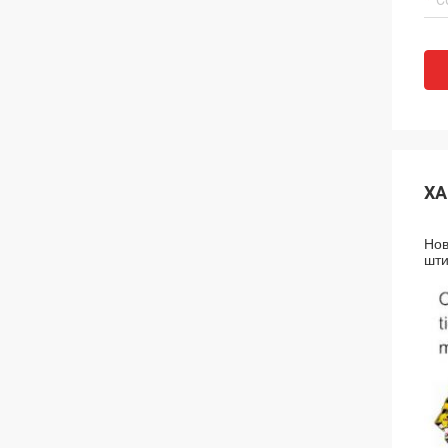
ХА
Нов
шт