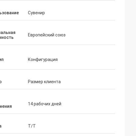
ьзование
Сувенир
нальная
Европейский союз
нность
ип
Конфигурация
р
Размер клиента
14 рабочих дней
нения
а
T/T