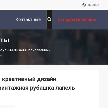
Russian
Контактные
Отправить Запрос
кты
Данные
еативный Дизайн Полированный
ь
з креативный дизайн
винтажная рубашка лапель