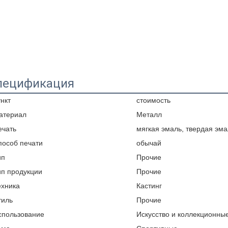
пецификация
нкт
стоимость
атериал
Металл
ечать
мягкая эмаль, твердая эма
пособ печати
обычай
ип
Прочие
ип продукции
Прочие
ехника
Кастинг
тиль
Прочие
спользование
Искусство и коллекционны