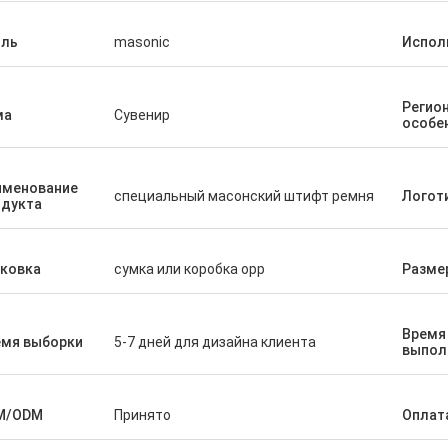
иль
masonic
Испол
Регио
ма
Сувенир
особе
именование
специальный масонский штифт ремня
Логот
одукта
аковка
сумка или коробка opp
Разме
Время
емя выборки
5-7 дней для дизайна клиента
выпол
M/ODM
Принято
Оплат