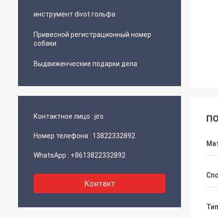
инструмент divot гольфа
Привесной регистрационный номер
собаки
Выдвиженческие подарки дела
Контактное лицо :
jiro
ПО
Номер телефона :
13822332892
Ма
WhatsApp :
+8613822332892
Спо
Контакт
Тип