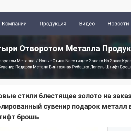
О Компании
Продукция
Видео
Новости
ыри Отворотом Металла Проду
воротом Металла
/
Новые Стили Блестящее Золото На Заказ Кр
Сувенир Подарок Металл Винтажная Рубашка Лапель Штифт Брош
овые стили блестящее золото на зака
олированный сувенир подарок металл 
тифт брошь