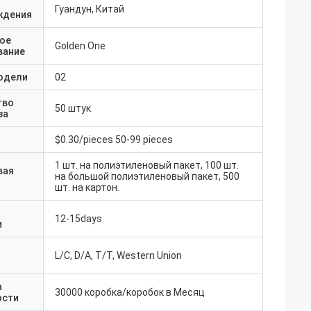
Гуандун, Китай
ждения
ое
Golden One
вание
одели
02
тво
50 штук
за
$0.30/pieces 50-99 pieces
1 шт. на полиэтиленовый пакет, 100 шт.
вая
на большой полиэтиленовый пакет, 500
шт. на картон.
12-15days
и
L/C, D/A, T/T, Western Union
а
30000 коробка/коробок в Месяц
ости