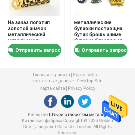
Монетки проблемы металла
На заказ логотип
металлические
золотой значок
булавки поставщик
металлический
бутик брошь аниме
Медаль спорт металла
мягкий эмаль
булавка блестящая
штифты верьте
позолоченная
Отправить запрос
Отправить запрос
обещание Pathfinder
производитель
Персонализированная ключевая цепь
штифты
мягкая жесткая
эмаль на заказ
значок булавки
значок штыря отворотом
Главная страница
Карта сайта
контактные данные
Desktop Site
Карта сайта
Privacy Policy
Вышитые заплаты ткани
Консервооткрыватель вина металла
Качество
Штыри отворотом металла
Китайская фабрика.Copyright © 2026 Golden
One（Jiangmen) Gifts Co., Limited. All Rights
Зажим связи рубашки
Reserved.