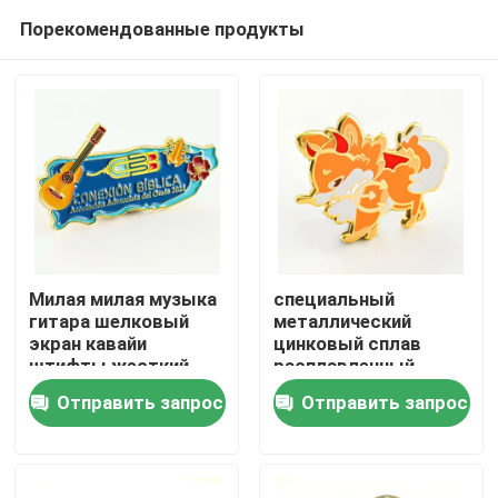
Порекомендованные продукты
Милая милая музыка
специальный
гитара шелковый
металлический
экран кавайи
цинковый сплав
Главная страница
штифты жесткий
расплавленный
мультфильм
штифты ремня
Отправить запрос
Отправить запрос
эмалированный на
картинный аниме
Продукция
заказ штифты
собачьей формы
значок для детей
штифты мягкая
подарок
жесткая
Ролики