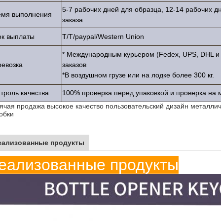
5-7 рабочих дней для образца, 12-14 рабочих 
емя выполнения
заказа
ок выплаты
T/T/paypal/Western Union
* Международным курьером (Fedex, UPS, DHL и 
евозка
заказов
*В воздушном грузе или на лодке более 300 кг.
троль качества
100% проверка перед упаковкой и проверка на 
ячая продажа высокое качество пользовательский дизайн металлич
обки
еализованные продукты
еализованные продукты