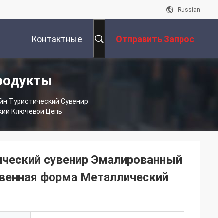
Russian
Контактные
Отправить Запрос
родукты
Данные
йн Туристический Сувенир
кий Ключевой Цепь
ический сувенир Эмалированный
квенная форма Металлический