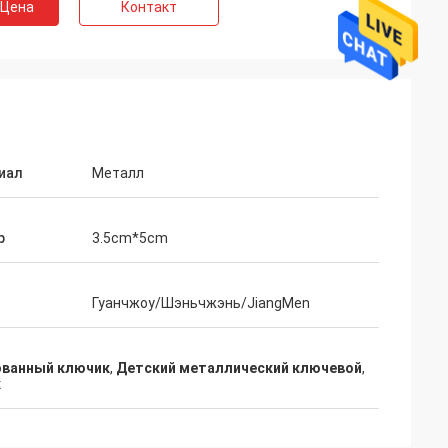
 Цена
Контакт
иал
Металл
р
3.5cm*5cm
Гуанчжоу/Шэньчжэнь/JiangMen
ованный ключик
,
Детский металлический ключевой
,
к