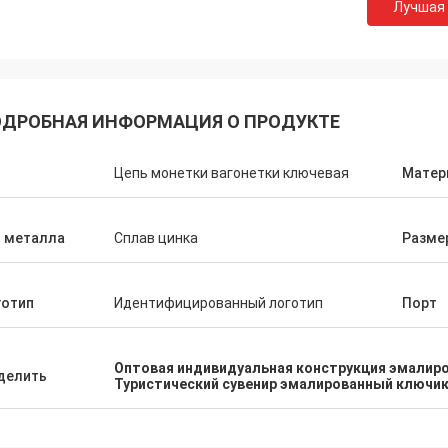
Лучшая
ДРОБНАЯ ИНФОРМАЦИЯ О ПРОДУКТЕ
п
Цепь монетки вагонетки ключевая
Матер
п металла
Сплав цинка
Разме
готип
Идентифицированный логотип
Порт
Оптовая индивидуальная конструкция эмалир
делить
Туристический сувенир эмалированный ключи