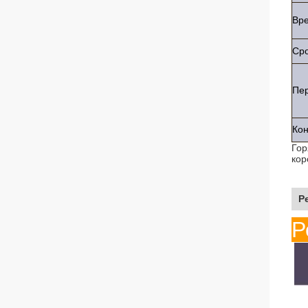
Вр
Ср
Пер
Кон
Гор
кор
Р
Р