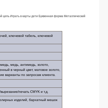
й цепь Играть в карты дети Буквенная форма Металлический
ючей, ключевой табель, ключевой
имедь, медь, антимедь, золото,
енный в черный цвет, матовое золото,
гие варианты по запросам клиента.
/вырезание/печать CMYK и т.д.
велирных изделий, бархатный мешок