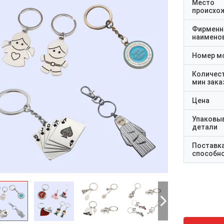
Место
происхо
Фирменн
наимено
Номер м
Количес
мин зака
Цена
Упаковы
детали
Поставк
способн