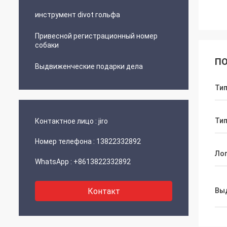
инструмент divot гольфа
Привесной регистрационный номер
собаки
ПО
Выдвиженческие подарки дела
Ти
Ти
Контактное лицо :
jiro
Номер телефона :
13822332892
Ло
WhatsApp :
+8613822332892
Контакт
Вы