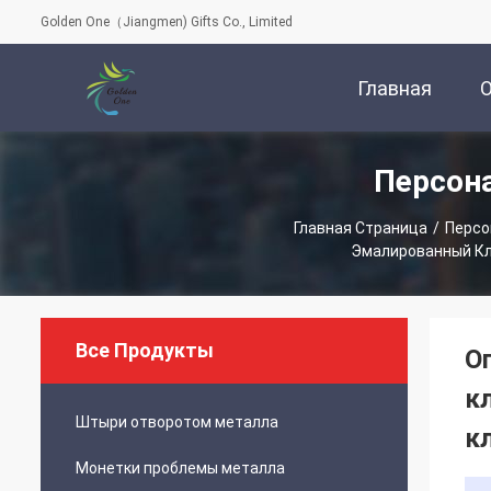
Golden One（Jiangmen) Gifts Co., Limited
Главная
Персон
Страница
Главная Страница
/
Персо
Эмалированный Кл
Все Продукты
О
к
Штыри отворотом металла
к
Монетки проблемы металла