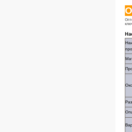
О
Опт
клю
На
На
про
Ма
Пр
Ок
Ра
Опц
Вар