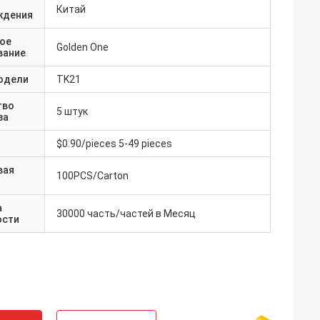
Китай
ждения
ое
Golden One
вание
одели
TK21
тво
5 штук
за
$0.90/pieces 5-49 pieces
вая
100PCS/Carton
а
30000 часть/частей в Месяц
ости