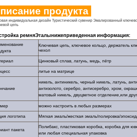
писание продукта
овая индивидуальная дизайн Туристический сувенир Эмалированный ключево
чевой цепь
стройка ремня
Эталы
нижеприведенная информация:
именование
Ключевая цепь, ключевое кольцо, держатель кл
чехол
дукта
териал
Цинковый сплав, латунь, медь, пётр
оцесс
литье на матрице
никель, антиникель, черный никель, латунь, ант
ончание
антизолото, серебро, антисеребро, хром, окраш
матовый никель, двуцветное отделение,или дру
змер
можно настроить в любых размерах
ия логотипа
Мягкая эмаль/жесткая эмаль/полировка/эпоксид
Полибакс, пластиковая коробка, коробка для ю
иант пакета
или любая специальная упаковка