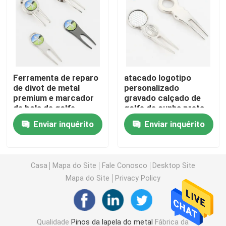
Moedas do desafio do metal
Medalha dos esportes do metal
Ferramenta de reparo
atacado logotipo
de divot de metal
personalizado
Corrente chave personalizada
premium e marcador
gravado calçado de
de bola de golfe
golfe de cunha preta
design de ferramenta
estilo de design de
crachá do pino da lapela
Enviar inquérito
Enviar inquérito
divot personalizado
metal ferramenta de
reparo divot campo de
golfe
Remendos bordados de pano
Casa
Mapa do Site
Fale Conosco
Desktop Site
Mapa do Site
Privacy Policy
Abridor do vinho do metal
Grampo de laço da camisa
Qualidade
Pinos da lapela do metal
Fábrica da