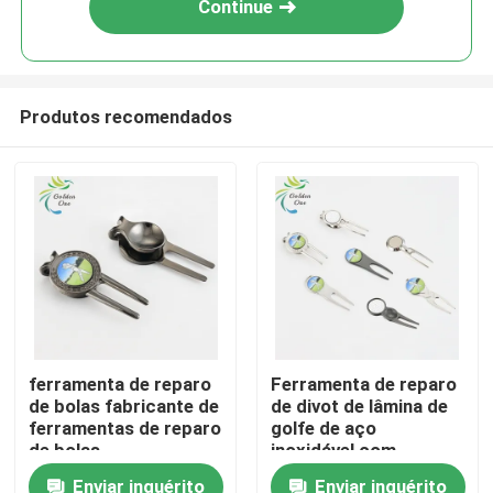
Continue
Produtos recomendados
Casa
ferramenta de reparo
Ferramenta de reparo
de bolas fabricante de
de divot de lâmina de
Produtos
ferramentas de reparo
golfe de aço
de bolas
inoxidável com
marcadores de bola
Enviar inquérito
Enviar inquérito
Vídeos