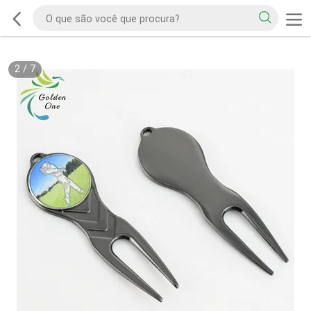
2
/
7