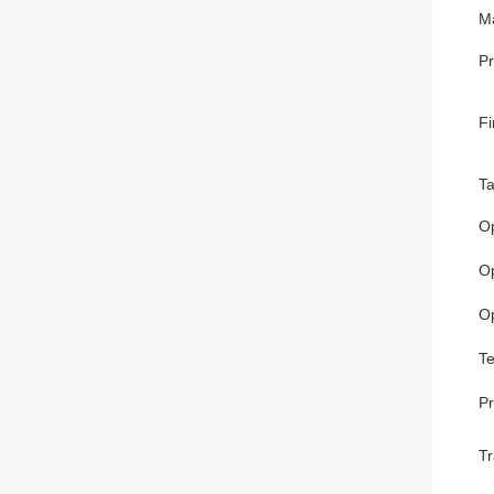
Ma
P
Fi
T
Op
O
O
T
P
Tr