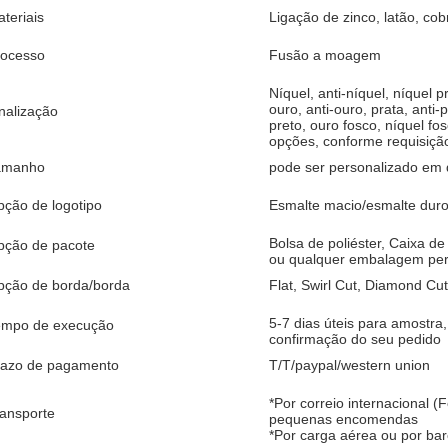
teriais
Ligação de zinco, latão, cob
rocesso
Fusão a moagem
Níquel, anti-níquel, níquel pr
ouro, anti-ouro, prata, anti-
nalização
preto, ouro fosco, níquel fo
opções, conforme requisição
amanho
pode ser personalizado em
ção de logotipo
Esmalte macio/esmalte duro
Bolsa de poliéster, Caixa de
pção de pacote
ou qualquer embalagem per
pção de borda/borda
Flat, Swirl Cut, Diamond Cu
5-7 dias úteis para amostra,
empo de execução
confirmação do seu pedido
razo de pagamento
T/T/paypal/western union
*Por correio internacional 
ansporte
pequenas encomendas
*Por carga aérea ou por ba