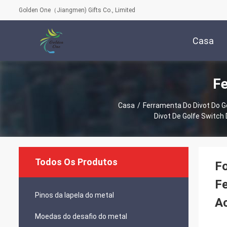
Golden One（Jiangmen) Gifts Co., Limited
Casa
Fe
Casa
/
Ferramenta Do Divot Do G
Divot De Golfe Switch
Todos Os Produtos
Fo
Fe
Pinos da lapela do metal
Ac
Moedas do desafio do metal