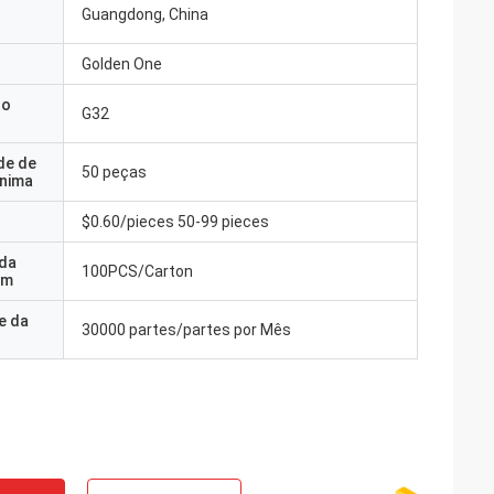
Guangdong, China
Golden One
do
G32
de de
50 peças
nima
$0.60/pieces 50-99 pieces
 da
100PCS/Carton
em
e da
30000 partes/partes por Mês