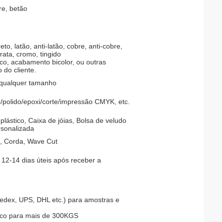
re, betão
eto, latão, anti-latão, cobre, anti-cobre,
prata, cromo, tingido
sco, acabamento bicolor, ou outras
 do cliente.
 qualquer tamanho
/polido/epoxi/corte/impressão CMYK, etc.
 plástico, Caixa de jóias, Bolsa de veludo
sonalizada
t, Corda, Wave Cut
 12-14 dias úteis após receber a
(Fedex, UPS, DHL etc.) para amostras e
rco para mais de 300KGS