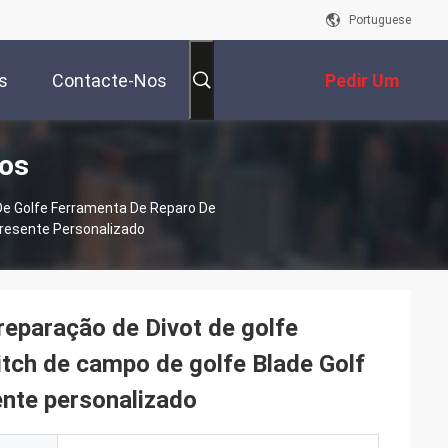
Portuguese
s
Contacte-Nos
Pedir Um
tos
Orçamento
 De Golfe Ferramenta De Reparo De
Presente Personalizado
reparação de Divot de golfe
itch de campo de golfe Blade Golf
nte personalizado