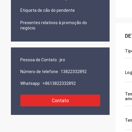
Etiqueta de cão do pendente
Presentes relativos à promoção do
negócio
DE
Tip
Pessoa de Contato :
jiro
Número de telefone :
13822332892
Log
Whatsapp :
+8613822332892
Te
am
Contato
Te