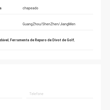
a
chapeado
GuangZhou/ShenZhen/JiangMen
idável
,
Ferramenta de Reparo de Divot de Golf
,