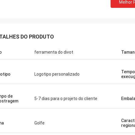
Melhor 
TALHES DO PRODUTO
o
ferramenta do divot
Taman
Tempo
otipo
Logotipo personalizado
execu
mpo de
5-7 dias para o projeto do cliente
Embal
ostragem
Caract
ma
Golfe
region