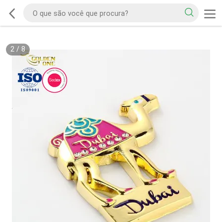
2
/
8