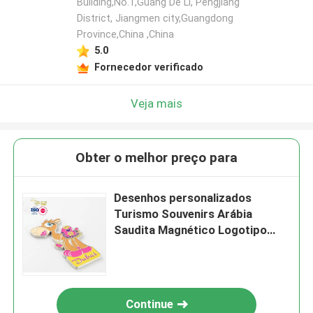
Building,No.1,Guang De Li, Pengjiang
District, Jiangmen city,Guangdong
Province,China ,China
5.0
Fornecedor verificado
Veja mais
Obter o melhor preço para
Desenhos personalizados
Turismo Souvenirs Arábia
Saudita Magnético Logotipo
personalizado Metal Frigorífico
Ímã Para Ímã Frigorífico
Continue