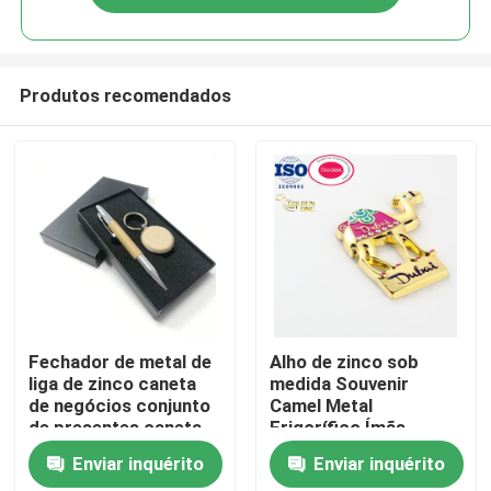
Produtos recomendados
Casa
Fechador de metal de
Alho de zinco sob
liga de zinco caneta
medida Souvenir
de negócios conjunto
Camel Metal
Produtos
de presentes caneta
Frigorífico Ímãs
de madeira Chaves de
Falsos Diamante
Enviar inquérito
Enviar inquérito
madeira laser logotipo
Turismo
Vídeos