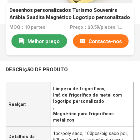
Desenhos personalizados Turismo Souvenirs
Arábia Saudita Magnético Logotipo personalizado
Metal Frigorífico Ímã Para Ímã Frigorífico
MOQ：10 partes
Preço：$0.59/pieces 10-499 pieces
Melhor preço
Contacte-nos
DESCRIçãO DE PRODUTO
Limpeza de frigoríficos
,
Imã de frigorífico de metal com
logotipo personalizado
Realçar:
,
Magnético para frigoríficos
metálicos
1pc/poly saco, 100pcs/big saco poli,
Detalhes da
500pcs/carton. tamanho da caixa: