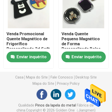
Moedas do desafio do metal
Medalha dos esportes do metal
Venda Promocional
Venda Quente
Quente Magnético de
Pequeno Magnético
Frigorífico
de Forma
Corrente chave personalizada
Personalizado 2d Soft
Personalizada Bolso
Pvc Offset Impressão
Portátil dobrável
Enviar inquérito
Enviar inquérito
Logotipo Souvenir
Mulheres de
crachá do pino da lapela
Frigorífico Magnético
Maquiagem Espelho
Para Presente
Couro Rosa Compacto
Espelho Como
Remendos bordados de pano
Casa
Mapa do Site
Fale Conosco
Desktop Site
Presente
Mapa do Site
Privacy Policy
Abridor do vinho do metal
Qualidade
Pinos da lapela do metal
Fábrica da
Grampo de laço da camisa
china.Copyright © 2026 Golden One（Jiangmen)