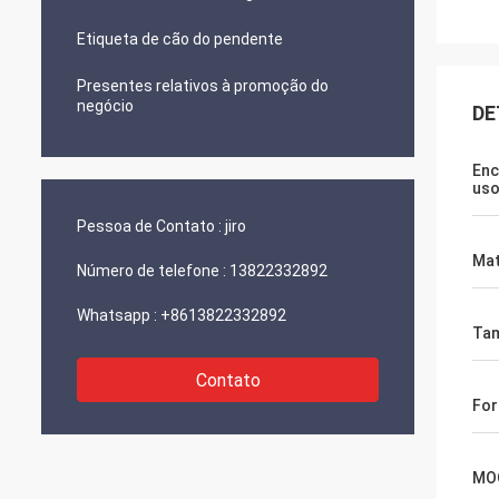
Etiqueta de cão do pendente
Presentes relativos à promoção do
negócio
DE
Enc
us
Pessoa de Contato :
jiro
Mat
Número de telefone :
13822332892
Whatsapp :
+8613822332892
Ta
Contato
Fo
MO