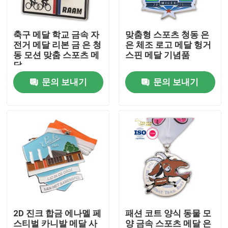
회사 소개
축구 메달 학교 금속 자
맞춤형 스포츠 청동 은
전거 메달 리본 금 은 청
은 체조 로고 메달 헝거
동 모션 맞춤 스포츠 메
스핀 메달 기념품
공장 투어
달
문의 보내기
문의 보내기
품질 관리
연락처
뉴스
견적 요청
2D 진크 합금 에나멜 페
패션 코트 양식 동물 모
금속 라펠 핀
스티벌 카니발 메달 사
양 금속 스포츠 메달 은