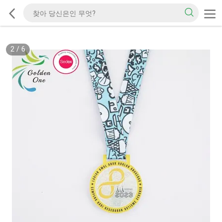
2
/
6