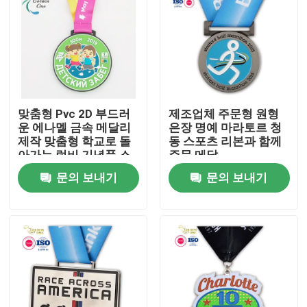
맞춤형 Pvc 2D 부드러
제조업체 주문형 원형
운 에나멜 금속 메달리
은장 명예 마라토르 청
제작 맞춤형 학교로 돌
동 스포츠 리본과 함께
아가는 럭비 기념품 스
주문 메달
포츠 명예상 메달
문의 보내기
문의 보내기
홈
제품 소개
동영상