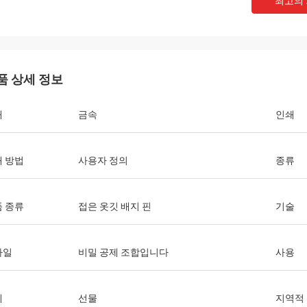
최고의
품 상세 정보
재
금속
인쇄
 방법
사용자 정의
종류
 종류
접은 옷깃 배지 핀
기술
타일
비밀 공제 조합입니다
사용
제
선물
지역적