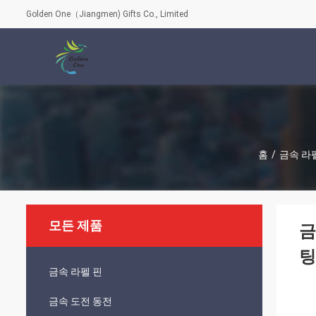
Golden One（Jiangmen) Gifts Co., Limited
홈
/
금속 라
모든 제품
금
팅
금속 라펠 핀
금속 도전 동전