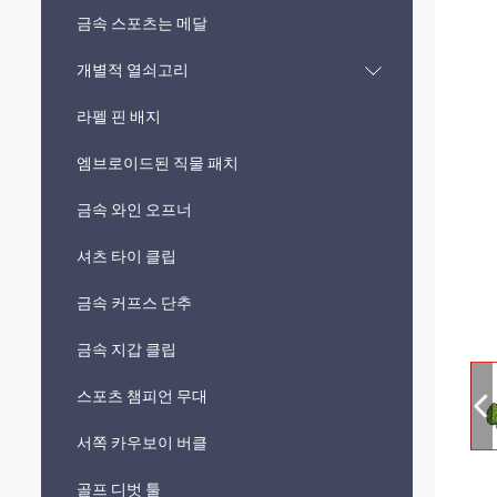
금속 스포츠는 메달
개별적 열쇠고리
라펠 핀 배지
엠브로이드된 직물 패치
금속 와인 오프너
셔츠 타이 클립
금속 커프스 단추
금속 지갑 클립
스포츠 챔피언 무대
서쪽 카우보이 버클
골프 디벗 툴