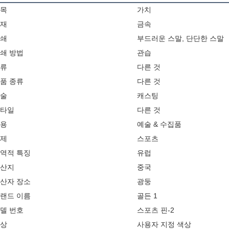
목
가치
재
금속
쇄
부드러운 스말, 단단한 스말
쇄 방법
관습
류
다른 것
품 종류
다른 것
술
캐스팅
타일
다른 것
용
예술 & 수집품
제
스포츠
역적 특징
유럽
산지
중국
산자 장소
광둥
랜드 이름
골든 1
델 번호
스포츠 핀-2
상
사용자 지정 색상