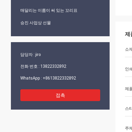
매달리는 이름이 써 있는 꼬리표
승진 사업상 선물
제
소
담당자 :
jiro
전화 번호 :
13822332892
인쇄
WhatsApp :
+8613822332892
제품
접촉
스
주