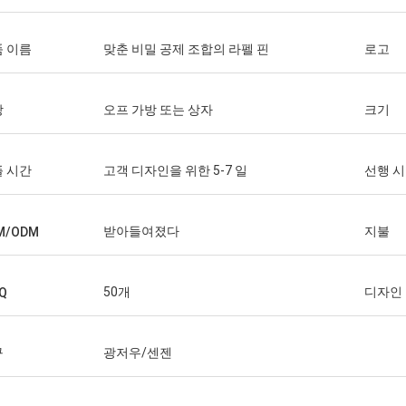
 이름
맞춘 비밀 공제 조합의 라펠 핀
로고
장
오프 가방 또는 상자
크기
 시간
고객 디자인을 위한 5-7 일
선행 
받아들여졌다
지불
M/ODM
50개
디자인
Q
구
광저우/센젠