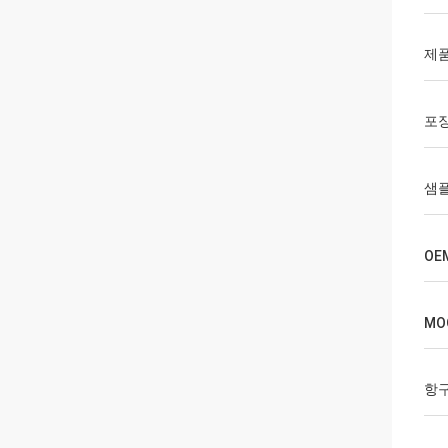
제품
포
샘플
OE
MO
항