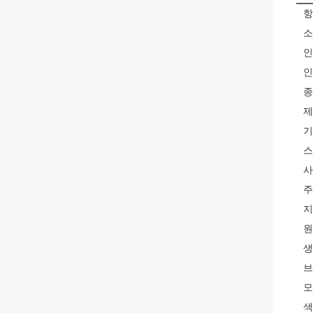
항
소
인
인
종
제
기
스
사
주
지
원
생
브
모
색