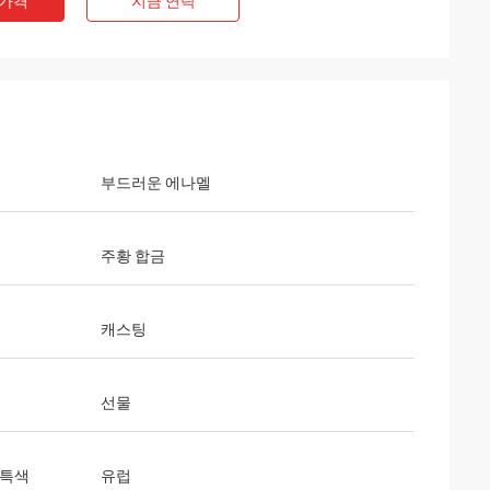
 가격
지금 연락
부드러운 에나멜
주황 합금
캐스팅
선물
 특색
유럽