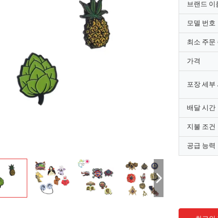
브랜드 이
모델 번호
최소 주문
가격
포장 세부
배달 시간
지불 조건
공급 능력