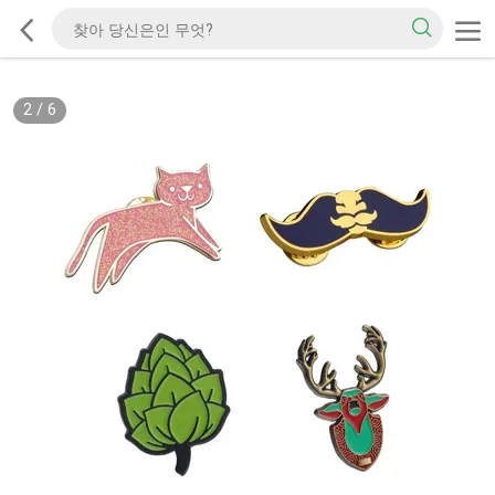
2
/
6