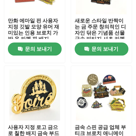
회사 소개
만화 에마일 핀 사용자
새로운 스타일 반짝이
지정 깃발 모양 유머 재
는 금 주문 창의적인 디
미있는 인용 브로치 가
자인 닦은 기념품 선물
공장 투어
방 옷 라펠 핀 배지
금속 빈티지 셔츠 라펠
핀 브로치
문의 보내기
문의 보내기
품질 관리
연락처
뉴스
견적 요청
사용자 지정 로고 금으
금속 스핀 공급 업체 부
금속 라펠 핀
로 칠한 배지 금속 부드
티크 브로치 애니메이