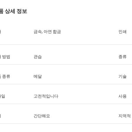
품 상세 정보
재
금속, 아연 합금
인쇄
 방법
관습
종류
 종류
메달
기술
타일
고전적입니다
사용
제
간단해요
지역적