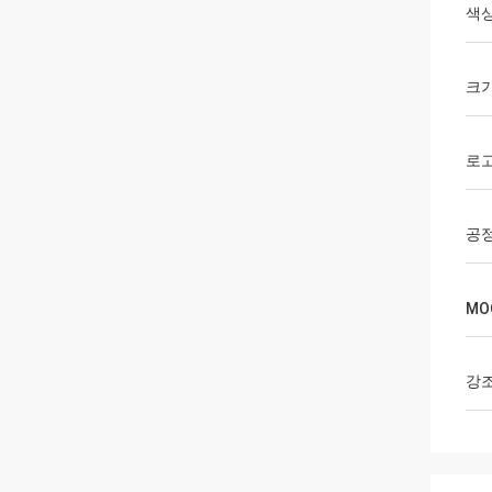
색
크
로
공
MO
강