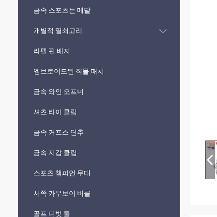
금속 스포츠는 메달
개별적 열쇠고리
라펠 핀 배지
엠브로이드된 직물 패치
금속 와인 오프너
셔츠 타이 클립
금속 커프스 단추
금속 지갑 클립
스포츠 챔피언 무대
서쪽 카우보이 버클
골프 디벗 툴