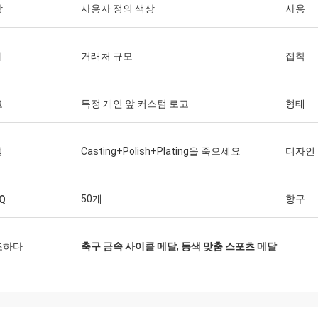
상
사용자 정의 색상
사용
기
거래처 규모
접착
고
특정 개인 앞 커스텀 로고
형태
정
Casting+Polish+Plating을 죽으세요
디자인
50개
항구
Q
조하다
축구 금속 사이클 메달
,
동색 맞춤 스포츠 메달