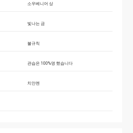
소우베니어 상
빛나는 금
불규칙
관습은 100%명 했습니다
치안멘