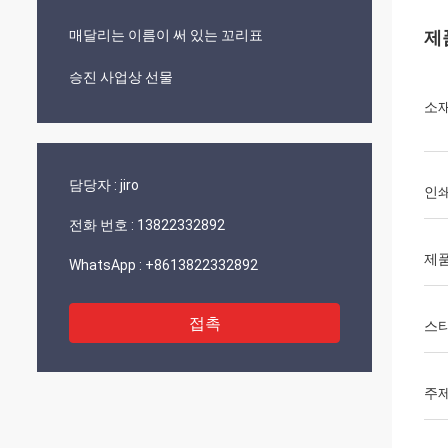
매달리는 이름이 써 있는 꼬리표
제
승진 사업상 선물
소
담당자 :
jiro
인쇄
전화 번호 :
13822332892
제품
WhatsApp :
+8613822332892
접촉
스
주