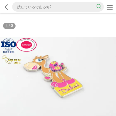
2
/
8