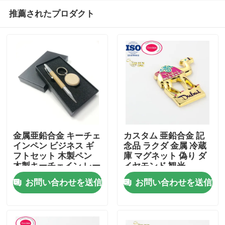
推薦されたプロダクト
金属亜鉛合金 キーチェ
カスタム 亜鉛合金 記
インペン ビジネス ギ
念品 ラクダ 金属 冷蔵
フトセット 木製ペン
庫 マグネット 偽り ダ
ホーム
木製キーチェイン レー
イヤモンド 観光
ザー ロゴ 高級 企業
お問い合わせを送信
お問い合わせを送信
製品
ビデオ