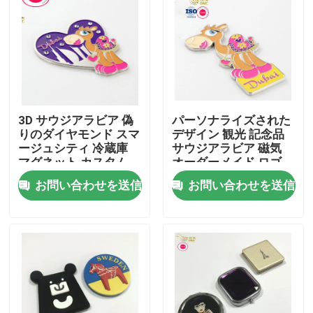
企業情報
会社案内
3D サウジアラビア 偽
パーソナライズされた
品質管理
りのダイヤモンド スマ
デザイン 観光 記念品
ージュシティ 冷蔵庫
サウジアラビア 磁気
マグネット カスタム
オーダーメイド ロゴ
お問い合わせ
ロゴ メタル マグネッ
メタル 冷蔵庫 マグネ
お問い合わせを送信
お問い合わせを送信
ト 冷蔵庫 マグネット
ット 冷蔵庫 マグネッ
ト
ニュース
見積依頼
金属の折りえりピン