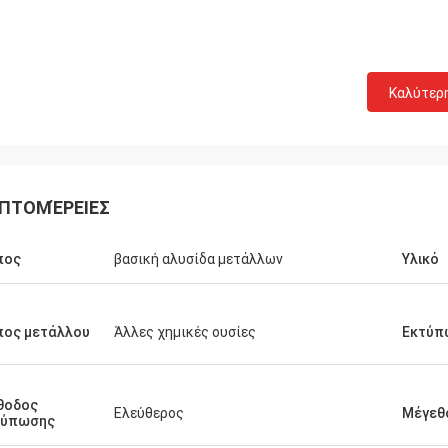
Καλύτερ
ΠΤΟΜΈΡΕΙΕΣ
πος
βασική αλυσίδα μετάλλων
Υλικό
πος μετάλλου
Άλλες χημικές ουσίες
Εκτύπ
θοδος
Ελεύθερος
Μέγεθ
τύπωσης