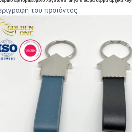
νδρικό εξατομικευμένο λογότυπο lanyard δώρα δέρμα αρχικά keyc
εριγραφή του προϊόντος