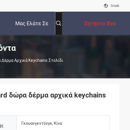
Greek
Μας Ελάτε Σε
Ζητήστε Ένα
όντα
Επαφή Με
Απόσπασμα
 Δέρμα Αρχικά Keychains Στολίδι
rd δώρα δέρμα αρχικά keychains
Γκουανγκντόνγκ, Κίνα
ής