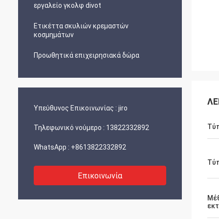
εργαλείο γκολφ divot
Ετικέττα σκυλιών κρεμαστών
κοσμημάτων
Προωθητικά επιχειρησιακά δώρα
ΛΕ
Υπεύθυνος Επικοινωνίας :
jiro
Τύ
Τηλεφωνικό νούμερο :
13822332892
WhatsApp :
+8613822332892
Τύ
Επικοινωνία
Μέ
εκ