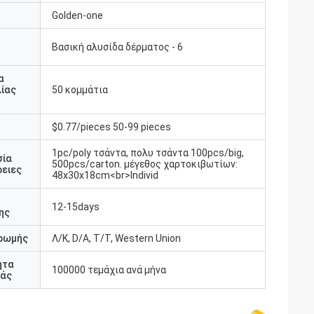
Golden-one
Βασική αλυσίδα δέρματος - 6
υ
α
ίας
50 κομμάτια
$0.77/pieces 50-99 pieces
1pc/poly τσάντα, πολυ τσάντα 100pcs/big,
σία
500pcs/carton. μέγεθος χαρτοκιβωτίων:
ειες
48x30x18cm<br>Individ
12-15days
ης
ρωμής
Λ/Κ, D/A, T/T, Western Union
ητα
100000 τεμάχια ανά μήνα
άς