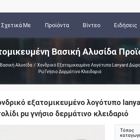
Σχετικά Με
Προϊόντα
Βίντεο
Ειδήσεις
τομικευμένη Βασική Αλυσίδα Προϊ
Εμάς
 Βασική Αλυσίδα
/
Χονδρικό Εξατομικευμένο Λογότυπο Lanyard Δώρα
Pu Γνήσιο Δερμάτινο Κλειδαριό
ονδρικό εξατομικευμένο λογότυπο lanya
ολίδι pu γνήσιο δερμάτινο κλειδαριό
Τόπος
καταγωγ