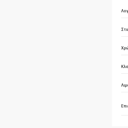
Λο
Στ
Χρ
Κλε
Λιμ
Επι