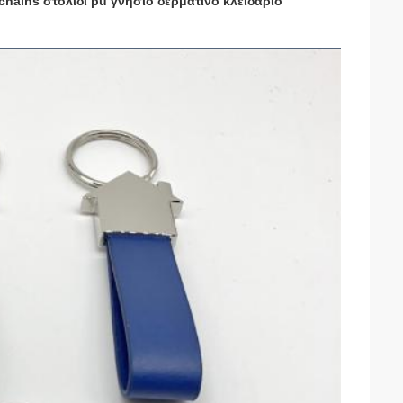
hains στολίδι pu γνήσιο δερμάτινο κλειδαριό