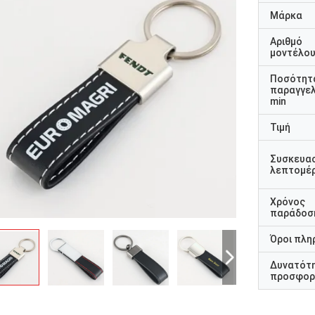
Μάρκα
Αριθμό
μοντέλο
Ποσότητ
παραγγελ
min
Τιμή
Συσκευα
λεπτομέρ
Χρόνος
παράδοσ
Όροι πλη
Δυνατότ
προσφορ