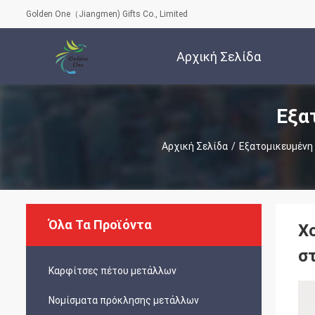
Golden One（Jiangmen) Gifts Co., Limited
Αρχική Σελίδα
Εξα
Αρχική Σελίδα
/
Εξατομικευμένη
Όλα Τα Προϊόντα
Χ
στ
Καρφίτσες πέτου μετάλλων
Νομίσματα πρόκλησης μετάλλων