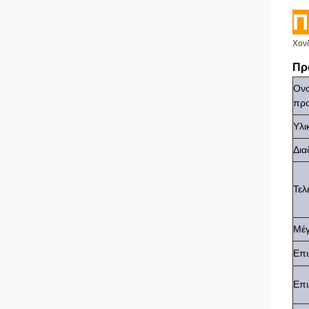
Π
Χον
Πρ
Ονο
προ
Υλι
Δια
Τελ
Μέ
Επι
Επι