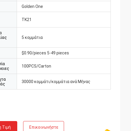
Golden One
TK21
υ
α
ίας
5 κομμάτια
$0.90/pieces 5-49 pieces
σία
100PCS/Carton
ειες
ητα
30000 κομμάτι/κομμάτια ανά Μήνας
άς
η Τιμή
Επικοινωνήστε