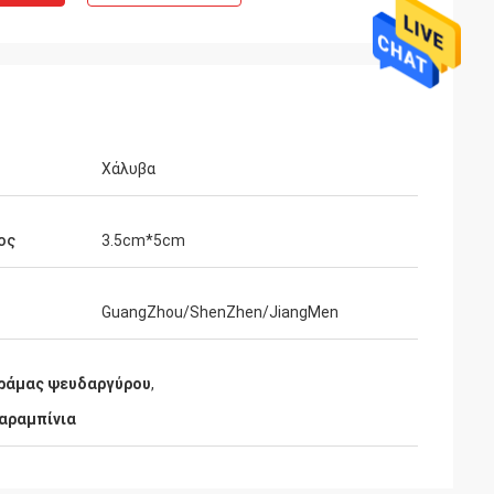
Χάλυβα
ος
3.5cm*5cm
GuangZhou/ShenZhen/JiangMen
 κράμας ψευδαργύρου
,
καραμπίνια