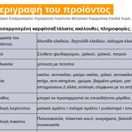
εριγραφή του προϊόντος
δρικό Επεξεργασμένο Χαρισματικό Λογότυπο Μεταλλικό Καραμπίνερ Κλειδιά Χωρ
οσαρμοσμένη καρφίτσα
Ετάλια
τις ακόλουθες πληροφορίες:
μασία του
Αλυσίδα κλειδιών, δαχτυλίδι κλειδιών, κάλυμμα κλειδ
ϊόντος
κό
Σύνθετο ψευδαργύρου, χαλκού, χαλκού, πετρού
δικασία
χύτευση με πετσέτα
νικέλιο, αντινικέλιο, μαύρο νικέλιο, χαλκό, αντινικέ
εία
ασήμι, αντι-ασημένιο, χρώμιο, βαμμένο μαύρο, ματ 
αποχρώσεων,ή άλλες επιλογές σύμφωνα με τα αιτή
γεθος
μπορεί να προσαρμοστεί σε οποιοδήποτε μέγεθος
λογή λογότυπου
μαλακό σμάλτο / σκληρό σμάλτο / γυαλιστερό / επ
Πολυσακούλα, πλαστικό κουτί, κοσμήματα, βελούδι
λογή πακέτου
συσκευασία