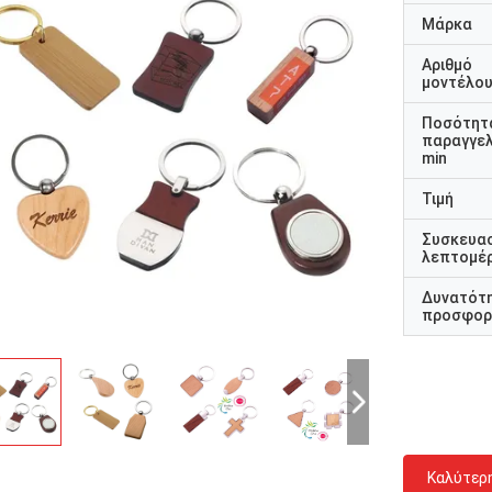
Μάρκα
Αριθμό
μοντέλο
Ποσότητ
παραγγελ
min
Τιμή
Συσκευα
λεπτομέρ
Δυνατότ
προσφορ
Καλύτερ