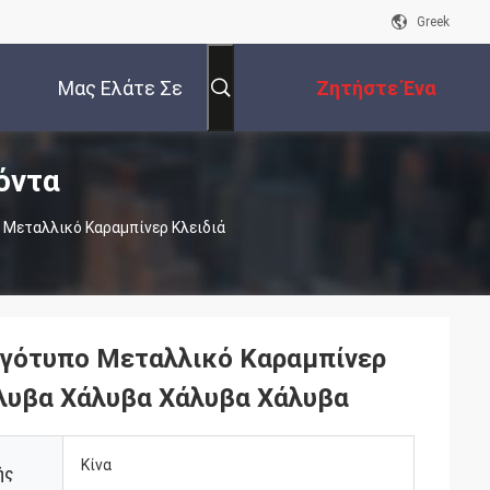
Greek
Μας Ελάτε Σε
Ζητήστε Ένα
όντα
Επαφή Με
Απόσπασμα
 Μεταλλικό Καραμπίνερ Κλειδιά
ογότυπο Μεταλλικό Καραμπίνερ
άλυβα Χάλυβα Χάλυβα Χάλυβα
Κίνα
ής