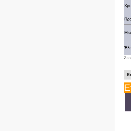
Χρο
Πρ
Με
Έλε
Ζεσ
Ε
Ε