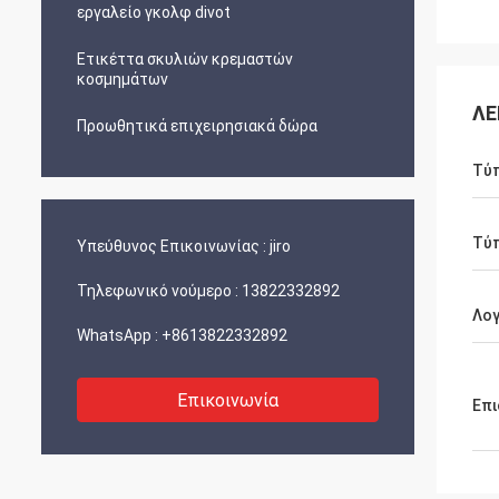
εργαλείο γκολφ divot
Ετικέττα σκυλιών κρεμαστών
κοσμημάτων
ΛΕ
Προωθητικά επιχειρησιακά δώρα
Τύ
Τύ
Υπεύθυνος Επικοινωνίας :
jiro
Τηλεφωνικό νούμερο :
13822332892
Λο
WhatsApp :
+8613822332892
Επικοινωνία
Επι