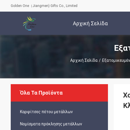
Golden One（Jiangmen) Gifts Co., Limited
Αρχική Σελίδα
Εξα
Αρχική Σελίδα
/
Εξατομικευμέν
Όλα Τα Προϊόντα
Χ
Κ
Καρφίτσες πέτου μετάλλων
Νομίσματα πρόκλησης μετάλλων