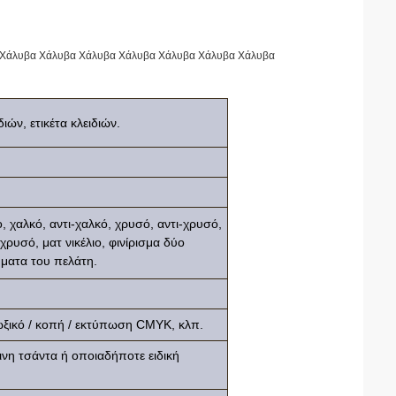
ίς Χάλυβα Χάλυβα Χάλυβα Χάλυβα Χάλυβα Χάλυβα Χάλυβα
ιών, ετικέτα κλειδιών.
λιο, χαλκό, αντι-χαλκό, χρυσό, αντι-χρυσό,
χρυσό, ματ νικέλιο, φινίρισμα δύο
ματα του πελάτη.
ωξικό / κοπή / εκτύπωση CMYK, κλπ.
νη τσάντα ή οποιαδήποτε ειδική