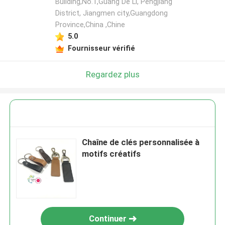
Building,No.1,Guang De Li, Pengjiang
District, Jiangmen city,Guangdong
Province,China ,Chine
5.0
Fournisseur vérifié
Regardez plus
Chaîne de clés personnalisée à
motifs créatifs
Continuer