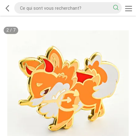
2
/
7