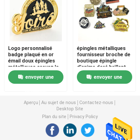
Pièces de monnaie de défi en métal
Médaille de sports en métal
Logo personnalisé
épingles métalliques
badge plaqué en or
fournisseur broche de
Chaîne principale personnalisée
émail doux épingles
boutique épingle
métalliques croyez la
d'anime doré brillant
promesse épingle de
fabricant émail dur
insigne de goupille de revers
envoyer une
envoyer une
cheminée
doux épingle
personnalisée badge
demande
demande
Corrections brodées de tissu
Aperçu
Au sujet de nous
Contactez-nous
Desktop Site
Ouvreur de vin en métal
Plan du site
Privacy Policy
Agrafe de lien de chemise