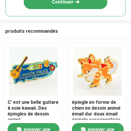
Continuer
produits recommandés
Aperçu
C' est une belle guitare
épingle en forme de
à soie kawaii. Des
chien en dessin animé
Produits
épingles de dessin
émail dur doux émail
animé.
épingle personnalisée
envoyer une
envoyer une
Vidéos