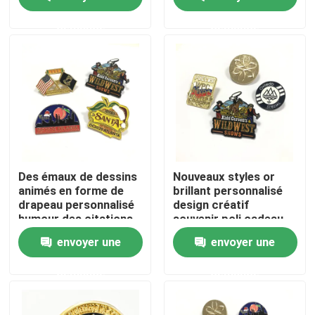
demande
demande
A propos de nous
Visite d'usine
Contrôle de la qualité
Contact
Des émaux de dessins
Nouveaux styles or
animés en forme de
brillant personnalisé
drapeau personnalisé
design créatif
nouvelles
humour des citations
souvenir poli cadeau
drôles broches sac
métal chemise vintage
envoyer une
envoyer une
vêtements épingle à
lamelle broche
revers badge
Demande de soumission
demande
demande
Goupilles de revers en métal