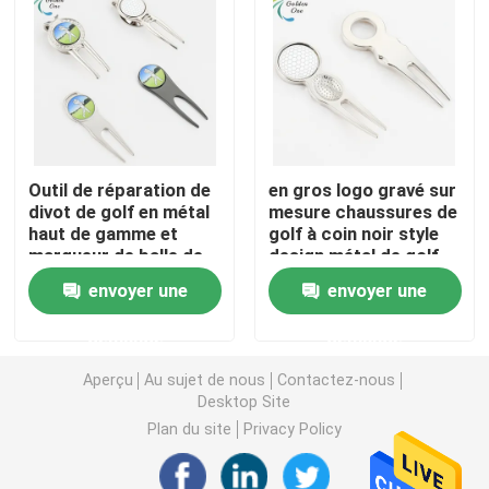
Pièces de monnaie de défi en métal
Médaille de sports en métal
Outil de réparation de
en gros logo gravé sur
Chaîne principale personnalisée
divot de golf en métal
mesure chaussures de
haut de gamme et
golf à coin noir style
marqueur de balle de
design métal de golf
insigne de goupille de revers
golf conception
de pelouse divot outil
envoyer une
envoyer une
personnalisée
de réparation
fourchette d'outil
Corrections brodées de tissu
demande
demande
divot
Aperçu
Au sujet de nous
Contactez-nous
Ouvreur de vin en métal
Desktop Site
Plan du site
Privacy Policy
Agrafe de lien de chemise