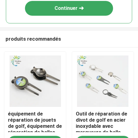
Continuer
produits recommandés
Aperçu
équipement de
Outil de réparation de
Produits
réparation de jouets
divot de golf en acier
de golf, équipement de
inoxydable avec
réparation de balles,
marqueurs de balle
Vidéos