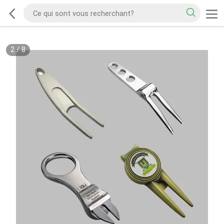
2
/
8