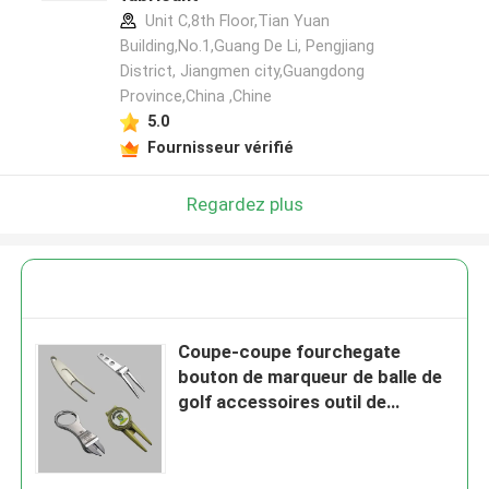
Unit C,8th Floor,Tian Yuan
Building,No.1,Guang De Li, Pengjiang
District, Jiangmen city,Guangdong
Province,China ,Chine
5.0
Fournisseur vérifié
Regardez plus
Coupe-coupe fourchegate
bouton de marqueur de balle de
golf accessoires outil de
réparation de divot d'alliage de
zinc de métal sublimé pliable