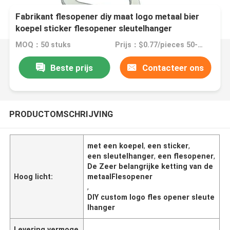
Fabrikant flesopener diy maat logo metaal bier
koepel sticker flesopener sleutelhanger
MOQ：50 stuks
Prijs：$0.77/pieces 50-99 pieces
Beste prijs
Contacteer ons
PRODUCTOMSCHRIJVING
met een koepel
,
een sticker
,
een sleutelhanger
,
een flesopener
,
De Zeer belangrijke ketting van de
Hoog licht:
metaalFlesopener
,
DIY custom logo fles opener sleute
lhanger
Levering vermoge