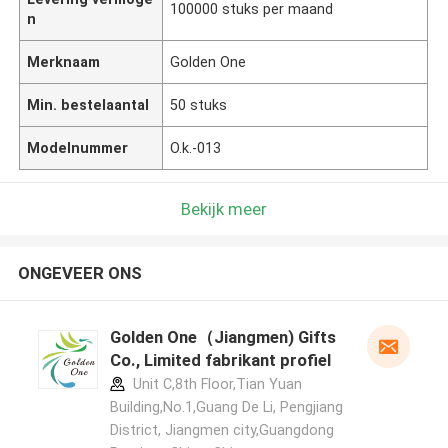
100000 stuks per maand
n
Merknaam
Golden One
Min. bestelaantal
50 stuks
Modelnummer
O.k.-013
Bekijk meer
ONGEVEER ONS
Golden One（Jiangmen) Gifts
Co., Limited fabrikant profiel
Unit C,8th Floor,Tian Yuan
Building,No.1,Guang De Li, Pengjiang
District, Jiangmen city,Guangdong