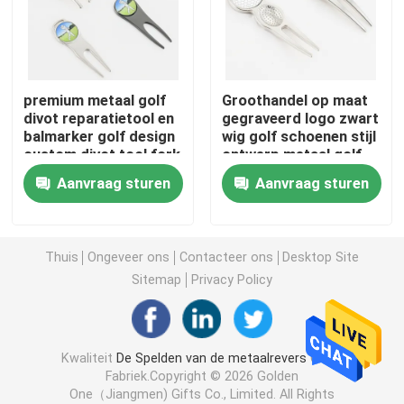
De Muntstukken van de metaaluitdaging
premium metaal golf
Groothandel op maat
De Medaille van metaalsporten
divot reparatietool en
gegraveerd logo zwart
balmarker golf design
wig golf schoenen stijl
custom divot tool fork
ontwerp metaal golf
Gepersonaliseerde Zeer belangrijke ketting
gazon veld divot
Aanvraag sturen
Aanvraag sturen
reparatie
gereedschap
het kenteken van de reversspeld
Thuis
Ongeveer ons
Contacteer ons
Desktop Site
Geborduurde Doekflarden
Sitemap
Privacy Policy
De Opener van de metaalwijn
Kwaliteit
De Spelden van de metaalrevers
China
Fabriek.Copyright © 2026 Golden
De Klem van de overhemdsband
One（Jiangmen) Gifts Co., Limited. All Rights