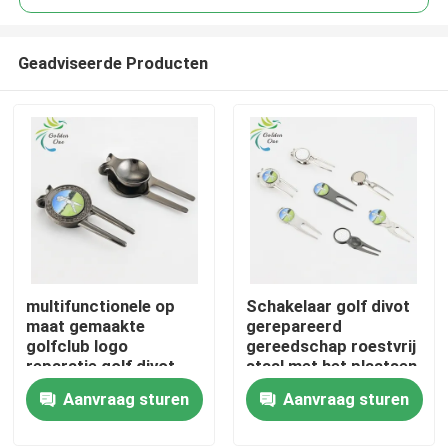
Geadviseerde Producten
multifunctionele op
Schakelaar golf divot
Thuis
maat gemaakte
gerepareerd
golfclub logo
gereedschap roestvrij
reparatie golf divot
staal met het plaatsen
Producten
gereedschap
van de uitlijning bal
Aanvraag sturen
Aanvraag sturen
reparatie bal
markers golf divot
gereedschap maker
pitch vork reparatie
Videos
golf divot