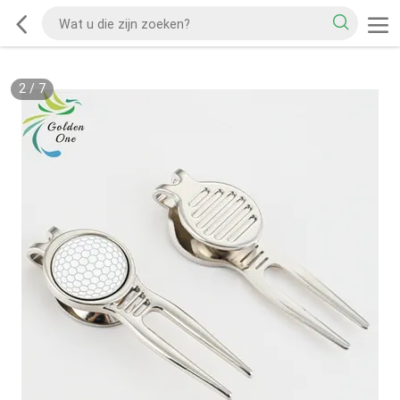
2
/
7