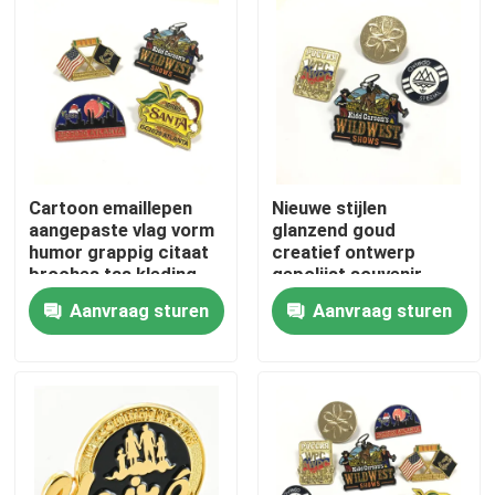
Over ons
Fabrieksreis
Kwaliteitscontrole
Cartoon emaillepen
Nieuwe stijlen
aangepaste vlag vorm
glanzend goud
humor grappig citaat
creatief ontwerp
Contacteer ons
broches tas kleding
gepolijst souvenir
lapel pin badge
cadeau metaal vintage
Aanvraag sturen
Aanvraag sturen
shirt lapel pin broche
nieuws
Vraag een offerte aan
De Spelden van de metaalrevers