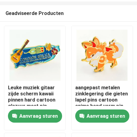
Geadviseerde Producten
Leuke muziek gitaar
aangepast metalen
zijde scherm kawaii
zinklegering die gieten
Thuis
pinnen hard cartoon
lapel pins cartoon
glazuur maat pin
anime hond vorm pin
badge voor kinderen
zacht hard glazuur
Aanvraag sturen
Aanvraag sturen
Producten
cadeau
aangepast pin badge
Videos