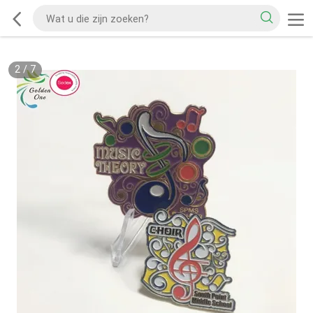
2
/
7